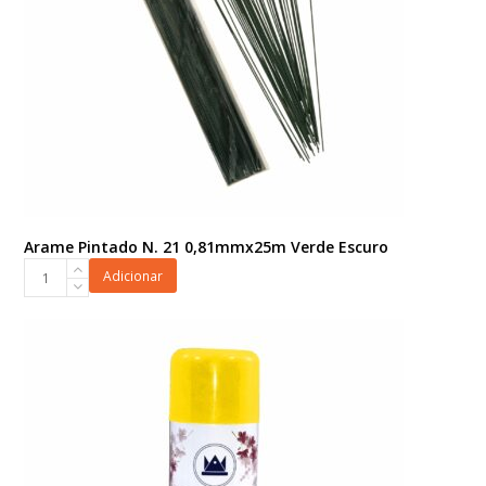
Arame Pintado N. 21 0,81mmx25m Verde Escuro
Arame
Adicionar
Pintado
N.
21
0,81mmx25m
Verde
Escuro
quantidade