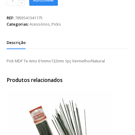
ADICIONAR
MDF
Te
Amo
REF:
7893541341175
61mmx132mm
Categorias:
Acessórios
,
Picks
1pç
Vermelho/Natural
quantidade
Descrição
Pick MDF Te Amo 61mmx132mm 1pç Vermelho/Natural
Produtos relacionados