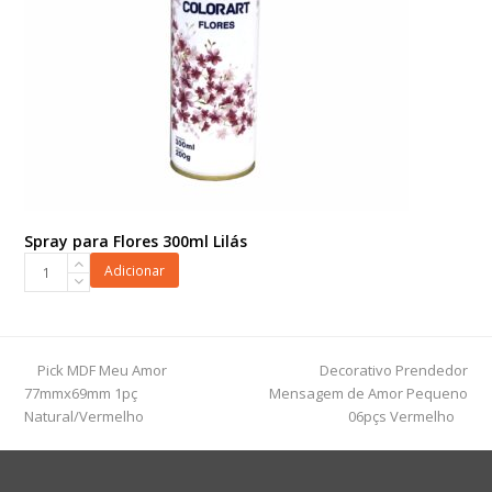
Spray para Flores 300ml Lilás
Spray
Adicionar
para
Flores
300ml
Lilás
previous
next
Pick MDF Meu Amor
Decorativo Prendedor
quantidade
post:
post:
77mmx69mm 1pç
Mensagem de Amor Pequeno
Natural/Vermelho
06pçs Vermelho