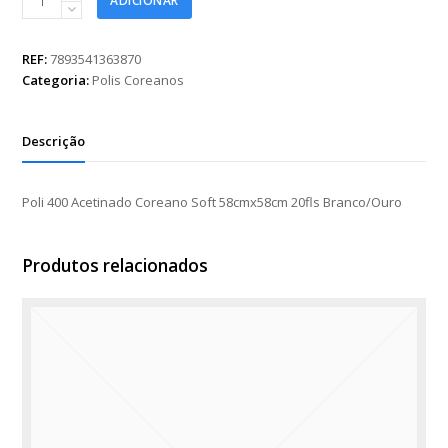
ADICIONAR
400
Acetinado
Coreano
REF:
7893541363870
Soft
Categoria:
Polis Coreanos
58cmx58cm
20fls
Branco/Ouro
Descrição
quantidade
Poli 400 Acetinado Coreano Soft 58cmx58cm 20fls Branco/Ouro
Produtos relacionados