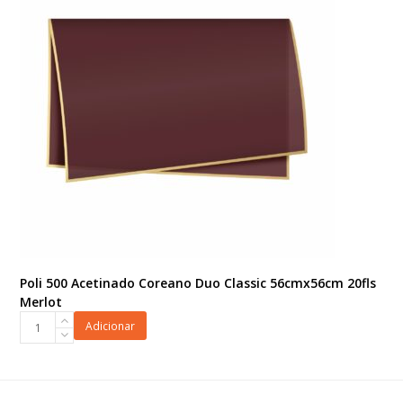
20fls
Branco/Ouro
quantidade
Poli 500 Acetinado Coreano Duo Classic 56cmx56cm 20fls
Merlot
Poli
Adicionar
500
Acetinado
Coreano
Duo