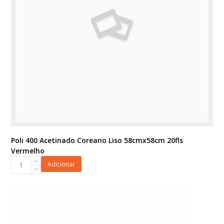
Poli 400 Acetinado Coreano Liso 58cmx58cm 20fls
Vermelho
Poli
Adicionar
400
Acetinado
Coreano
Liso
58cmx58cm
20fls