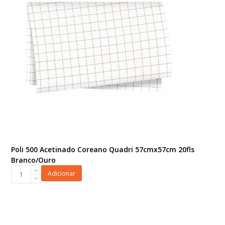
Vermelho
quantidade
Poli 500 Acetinado Coreano Quadri 57cmx57cm 20fls
Branco/Ouro
Poli
Adicionar
500
Acetinado
Coreano
Quadri
57cmx57cm