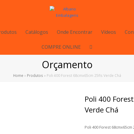
rodutos
Catálogos
Onde Encontrar
Vídeos
Con
COMPRE ONLINE
Orçamento
Home
»
Produtos
»
Poli 400 Forest 68cmx65cm 25fls Verde Chá
Poli 400 Fores
Verde Chá
Poli 400 Forest 68cmx65cm 