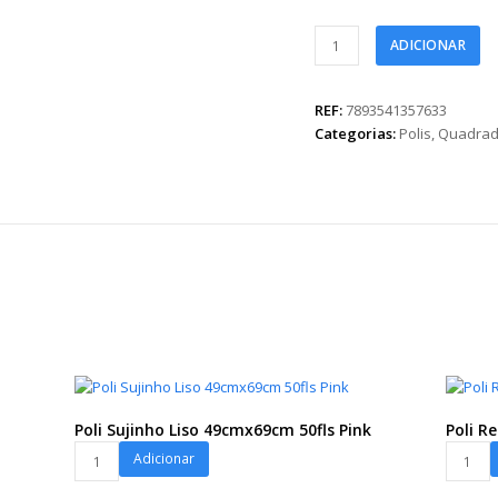
Poli
ADICIONAR
400
Forest
68cmx65cm
REF:
7893541357633
25fls
Categorias:
Polis
,
Quadrad
Verde
Chá
quantidade
Poli Sujinho Liso 49cmx69cm 50fls Pink
Poli R
Poli
Poli
Adicionar
Sujinho
Redond