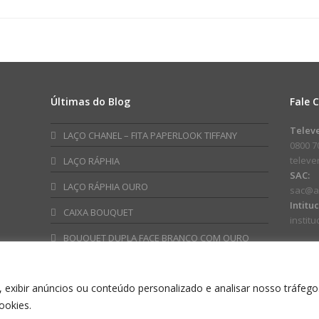
Liso
Marian
49cmx69cm
38
50fls
100fls
Pink
Branco
quantidade
quanti
Últimas do Blog
Fale 
am
ube
Telev
LAÇO CHANEL – FITA PAPERLOOK TIFFANY
0800 7
telev
LAÇO RÁPHIA
SAC:
LAÇO RÁPHIA OURO
sac@a
Intitu
CAIXA BOUQUET
instit
BOUQUET DUPLA FACE BRANCO COM OURO
 exibir anúncios ou conteúdo personalizado e analisar nosso tráfego
ookies.
NO EMBALAGENS ESPECIAIS INDUSTRIA E COMERCIO LTDA CNPJ: 60.576.311/00