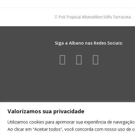
Pequeno
100fls
Incolor
previous
Poli Tropical 49cmx69cm 50fls Terracota
quantidade
post:
Siga a Albano nas Redes Sociais:
Facebook
Instagr
Yout
Valorizamos sua privacidade
Utilizamos cookies para aprimorar sua experiência de navegação,
Ao clicar em “Aceitar todos”, você concorda com nosso uso de c
ALBA