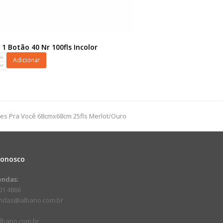
1 Botão 40 Nr 100fls Incolor
Adicionar
ores Pra Você 68cmx68cm 25fls Merlot/Ouro
dade
Conosco
endas:
01 4866
endas@albano.com.br
lbano.com.br