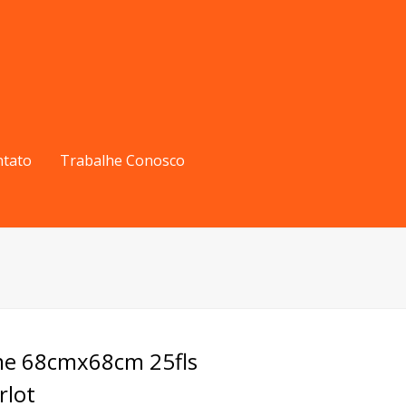
ntato
Trabalhe Conosco
ime 68cmx68cm 25fls
rlot