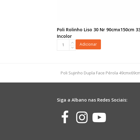
Poli Rolinho Liso 30 Nr 90cmx150cm 33
Incolor
Poli
Adicionar
Rolinho
Liso
30
Nr
previous
Poli Sujinho Dupla Face Pérola 49cmx69cm
90cmx150cm
post:
33fls
Incolor
quantidade
Siga a Albano nas Redes Sociais:
Facebook
Instagr
Yout