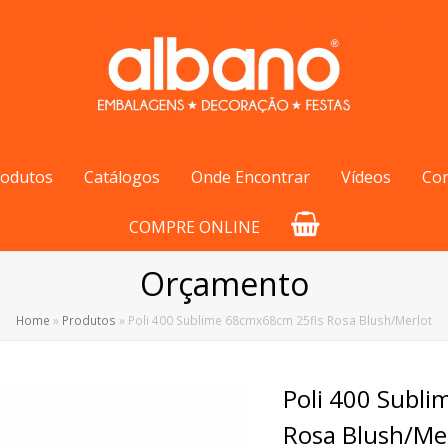
rodutos
Catálogos
Onde Encontrar
Vídeos
Co
COMPRE ONLINE
Orçamento
Home
»
Produtos
»
Poli 400 Sublime 68cmx68cm 25fls Rosa Blush/Merlot
Poli 400 Subl
Rosa Blush/Me