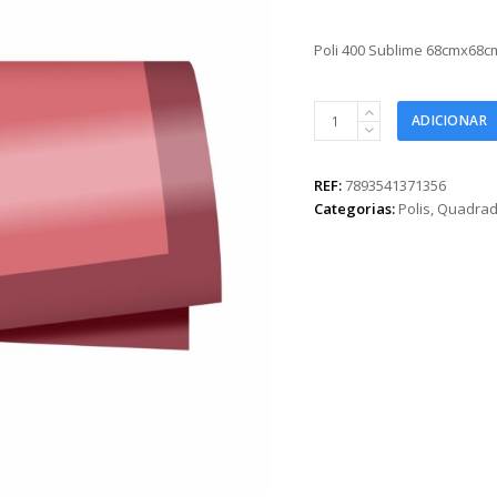
Poli 400 Sublime 68cmx68cm
Poli
ADICIONAR
400
Sublime
68cmx68cm
REF:
7893541371356
25fls
Categorias:
Polis
,
Quadrad
Rosa
Blush/Merlot
quantidade