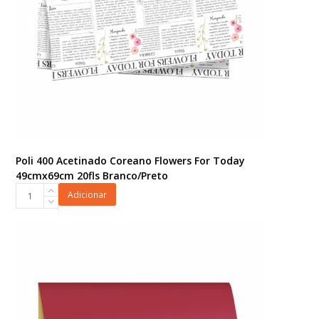
Poli 400 Acetinado Coreano Flowers For Today
49cmx69cm 20fls Branco/Preto
Poli
Adicionar
400
Acetinado
Coreano
Flowers
For
Today
49cmx69cm
20fls