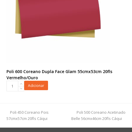
Branco/Preto
quantidade
Poli 600 Coreano Dupla Face Glam 55cmx53cm 20fls
Vermelho/Ouro
Poli
Adicionar
600
Coreano
Dupla
Face
previous
next
Poli 450 Coreano Pois
Poli 500 Coreano Acetinado
Glam
post:
post:
57cmx57cm 20fls Cáqui
Belle 56cmx46cm 20fls Cáqui
55cmx53cm
20fls