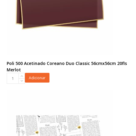
Poli 500 Acetinado Coreano Duo Classic 56cmx56cm 20fls
Merlot
Poli
Adicionar
500
Acetinado
Coreano
Duo
Classic
56cmx56cm
20fls
Merlot
quantidade