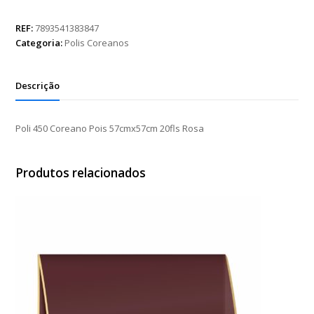
Coreano
Pois
REF:
7893541383847
57cmx57cm
Categoria:
Polis Coreanos
20fls
Rosa
quantidade
Descrição
Poli 450 Coreano Pois 57cmx57cm 20fls Rosa
Produtos relacionados