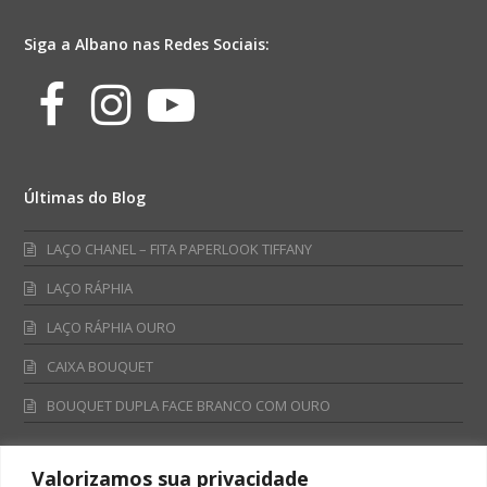
Vermelho/Ouro
quantidade
Siga a Albano nas Redes Sociais:
Facebook
Instagram
Youtube
Últimas do Blog
LAÇO CHANEL – FITA PAPERLOOK TIFFANY
LAÇO RÁPHIA
LAÇO RÁPHIA OURO
CAIXA BOUQUET
BOUQUET DUPLA FACE BRANCO COM OURO
Valorizamos sua privacidade