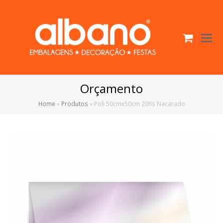
Cart
O
Mo
M
Orçamento
Home
»
Produtos
»
Poli 50cmx50cm 20fls Nacarado