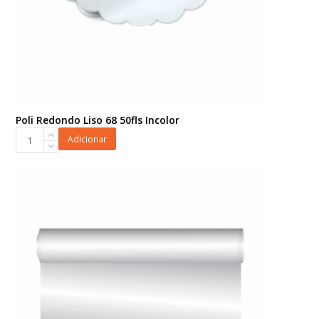
Poli Redondo Liso 68 50fls Incolor
Poli
Adicionar
Redondo
Liso
68
50fls
Incolor
quantidade