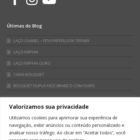
Últimas do Blog
LAÇO CHANEL – FITA PAPERLOOK TIFFANY
LAÇO RÁPHIA
LAÇO RÁPHIA OURO
CAIXA BOUQUET
BOUQUET DUPLA FACE BRANCO COM OURO
Valorizamos sua privacidade
Fale Conosco
Utilizamos cookies para aprimorar sua experiência de
Televendas:
navegação, exibir anúncios ou conteúdo personalizado e
0800 701 4866
analisar nosso tráfego. Ao clicar em “Aceitar todos”, você
televendas@albano.com.br