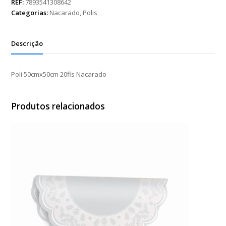
Nacarado
REF:
7893541308642
quantidade
Categorias:
Nacarado
,
Polis
Descrição
Poli 50cmx50cm 20fls Nacarado
Produtos relacionados