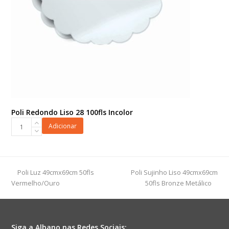
Poli Redondo Liso 28 100fls Incolor
Poli
Adicionar
Redondo
Liso
28
100fls
previous
next
Poli Luz 49cmx69cm 50fls
Poli Sujinho Liso 49cmx69cm
Incolor
post:
post:
Vermelho/Ouro
50fls Bronze Metálico
quantidade
Siga a Albano nas Redes Sociais: