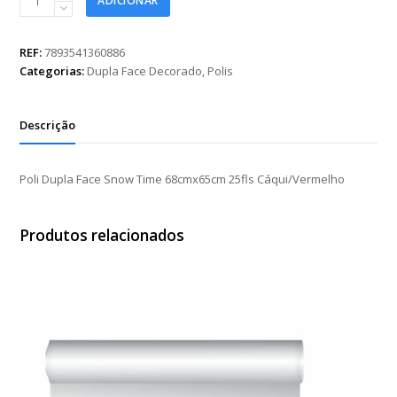
ADICIONAR
Dupla
Face
Snow
REF:
7893541360886
Time
Categorias:
Dupla Face Decorado
,
Polis
68cmx65cm
25fls
Cáqui/Vermelho
Descrição
quantidade
Poli Dupla Face Snow Time 68cmx65cm 25fls Cáqui/Vermelho
Produtos relacionados