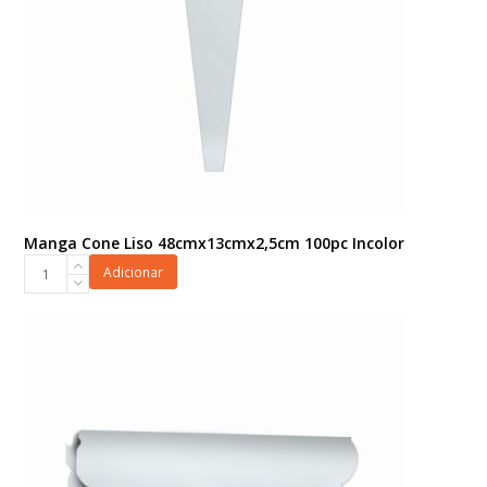
Manga Cone Liso 48cmx13cmx2,5cm 100pc Incolor
Manga
Adicionar
Cone
Liso
48cmx13cmx2,5cm
100pc
Incolor
quantidade