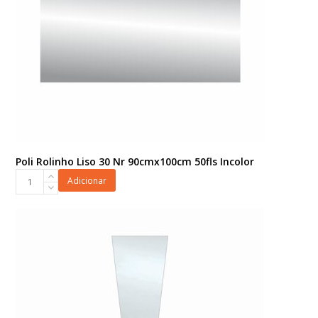
Poli Rolinho Liso 30 Nr 90cmx100cm 50fls Incolor
Poli
Adicionar
Rolinho
Liso
30
Nr
90cmx100cm
50fls
Incolor
quantidade