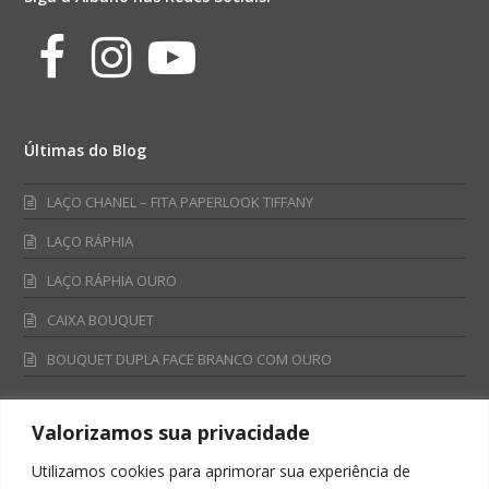
Facebook
Instagram
Youtube
Últimas do Blog
LAÇO CHANEL – FITA PAPERLOOK TIFFANY
LAÇO RÁPHIA
LAÇO RÁPHIA OURO
CAIXA BOUQUET
BOUQUET DUPLA FACE BRANCO COM OURO
Valorizamos sua privacidade
Fale Conosco
Utilizamos cookies para aprimorar sua experiência de
Televendas: