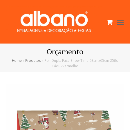
Cart
O
Mo
M
Orçamento
Home
»
Produtos
»
Poli Dupla Face Snow Time 68cmx65cm 25fls
Cáqui/Vermelho