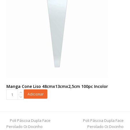
Manga Cone Liso 48cmx13cmx2,5cm 100pc Incolor
Manga
Adicionar
Cone
Liso
48cmx13cmx2,5cm
100pc
previous
next
Poli Páscoa Dupla Face
Poli Páscoa Dupla Face
Incolor
post:
post:
Perolado Oi Docinho
Perolado Oi Docinho
quantidade