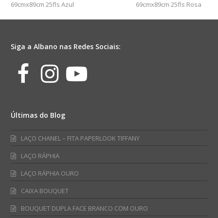
69cmx89cm 25fls Azul
69cmx89cm 25fls Rosa
Siga a Albano nas Redes Sociais:
Facebook
Instagram
Youtube
Últimas do Blog
LAÇO CHANEL – FITA PAPERLOOK TIFFANY
LAÇO RÁPHIA
LAÇO RÁPHIA OURO
CAIXA BOUQUET
BOUQUET DUPLA FACE BRANCO COM OURO