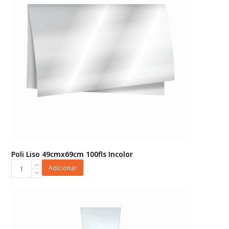
50fls
Incolor
quantidade
Poli Liso 49cmx69cm 100fls Incolor
Poli
Adicionar
Liso
49cmx69cm
100fls
Incolor
quantidade