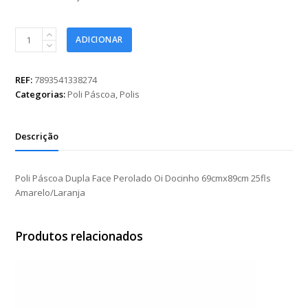
Poli
ADICIONAR
Páscoa
Dupla
Face
REF:
7893541338274
Perolado
Categorias:
Poli Páscoa
,
Polis
Oi
Docinho
69cmx89cm
Descrição
25fls
Amarelo/Laranja
quantidade
Poli Páscoa Dupla Face Perolado Oi Docinho 69cmx89cm 25fls
Amarelo/Laranja
Produtos relacionados