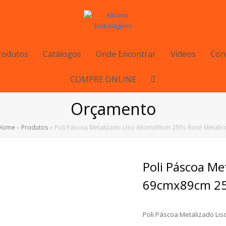
rodutos
Catálogos
Onde Encontrar
Vídeos
Con
COMPRE ONLINE
Orçamento
Home
»
Produtos
»
Poli Páscoa Metalizado Liso 69cmx89cm 25fls Rosé Metalic
Poli Páscoa Me
69cmx89cm 25f
Poli Páscoa Metalizado Lis