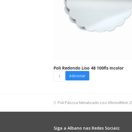
Poli Redondo Liso 48 100fls Incolor
Poli
Adicionar
Redondo
Liso
48
100fls
previous
Poli Páscoa Metalizado Liso 69cmx89cm 2
Incolor
post:
quantidade
Siga a Albano nas Redes Sociais: