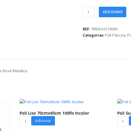
Poli
ADICIONAR
Páscoa
Metalizado
Liso
REF:
7893541379000
69cmx89cm
Categorias:
Poli Páscoa
,
Po
25fls
Rosé
Metalico
quantidade
s Rosé Metalico
Poli Liso 70cmx65cm 100fls Incolor
Poli S
Poli
Poli
Adicionar
Liso
Sujinho