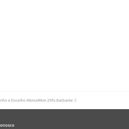
9cm
dade
rinho e Docinho 69cmx89cm 25fls Barbante
Conosco