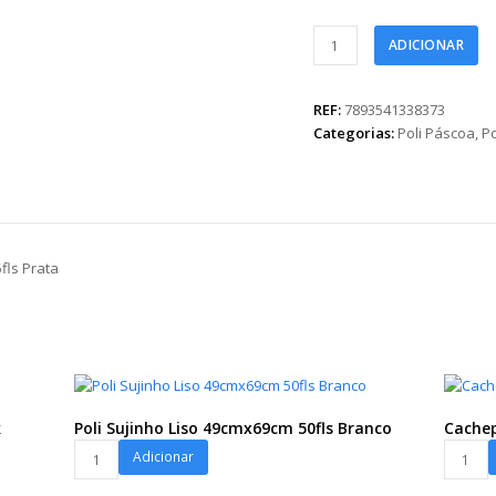
Poli
ADICIONAR
Páscoa
Metalizado
Pippo
REF:
7893541338373
69cmx89cm
Categorias:
Poli Páscoa
,
Po
25fls
Prata
quantidade
fls Prata
k
Poli Sujinho Liso 49cmx69cm 50fls Branco
Cachep
Poli
Cachep
Adicionar
Sujinho
Poli