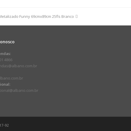
do
Metalizado Funny 69cmx89cm 25fls Branco
dade
Conosco
endas:
01 4866
endas@albano.com.br
lbano.com.br
cional:
ucional@albano.com.br
17-92