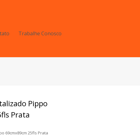
tato
Trabalhe Conosco
talizado Pippo
ls Prata
ppo 69cmx89cm 25fls Prata