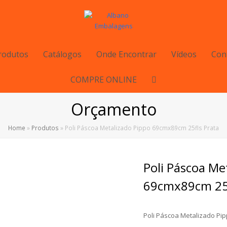
rodutos
Catálogos
Onde Encontrar
Vídeos
Con
COMPRE ONLINE
Orçamento
Home
»
Produtos
»
Poli Páscoa Metalizado Pippo 69cmx89cm 25fls Prata
Poli Páscoa Me
69cmx89cm 25f
Poli Páscoa Metalizado Pi