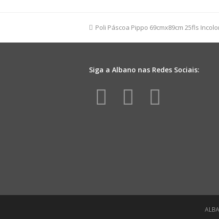
Liso
49cmx69cm
50fls
previous
Poli Páscoa Pippo 69cmx89cm 25fls Incolo
Pink
post:
quantidade
Siga a Albano nas Redes Sociais:
Facebook
Instagr
Yout
ALBA