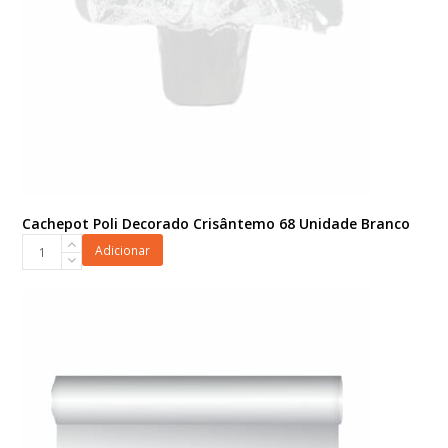
Cachepot Poli Decorado Crisântemo 68 Unidade Branco
Cachepot
Adicionar
Poli
Decorado
Crisântemo
68
Unidade
Branco
quantidade