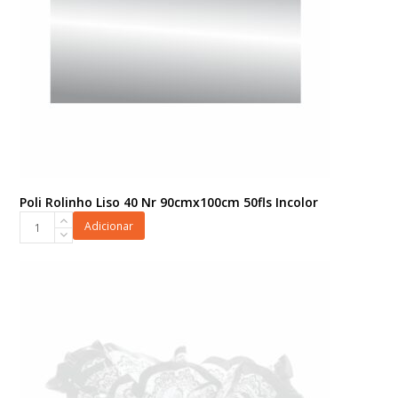
Poli Rolinho Liso 40 Nr 90cmx100cm 50fls Incolor
Poli
Adicionar
Rolinho
Liso
40
Nr
90cmx100cm
50fls
Incolor
quantidade