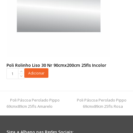
Poli Rolinho Liso 30 Nr 90cmx200cm 25fls Incolor
Poli
Adicionar
Rolinho
Liso
30
Nr
previous
next
Poli Páscoa Perolado Pippo
Poli Páscoa Perolado Pippo
90cmx200cm
post:
post:
69cmx89cm 25fls Amarelo
69cmx89cm 25fls Rosa
25fls
Incolor
quantidade
Siga a Albano nas Redes Sociais: