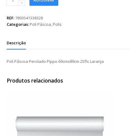
ADICIONAR
Páscoa
Perolado
Pippo
REF:
7893541338328
69cmx89cm
Categorias:
Poli Páscoa
,
Polis
25fls
Laranja
quantidade
Descrição
Poli Páscoa Perolado Pippo 69cmx89cm 25fls Laranja
Produtos relacionados