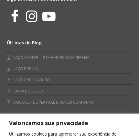
Facebook
Instagram
Youtube
Últimas do Blog
LAÇO CHANEL – FITA PAPERLOOK TIFFANY
LAÇO RÁPHIA
LAÇO RÁPHIA OURO
CAIXA BOUQUET
BOUQUET DUPLA FACE BRANCO COM OURO
Valorizamos sua privacidade
Fale Conosco
Utilizamos cookies para aprimorar sua experiência de
Televendas: