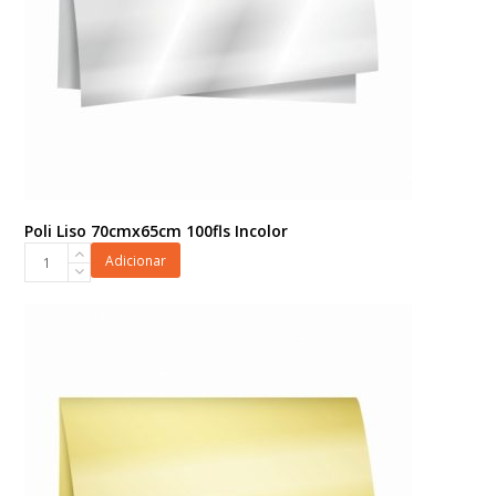
Poli Liso 70cmx65cm 100fls Incolor
Poli
Adicionar
Liso
70cmx65cm
100fls
Incolor
quantidade