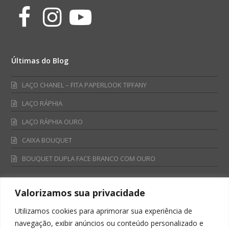
Facebook
Instagram
Youtube
Últimas do Blog
LAÇO CHANEL – FITA PAPERLOOK TIFFANY
LAÇO RÁPHIA
LAÇO RÁPHIA OURO
CAIXA BOUQUET
BOUQUET DUPLA FACE BRANCO COM OURO
Valorizamos sua privacidade
Fale Conosco
Utilizamos cookies para aprimorar sua experiência de
Televendas:
navegação, exibir anúncios ou conteúdo personalizado e
0800 701 4866