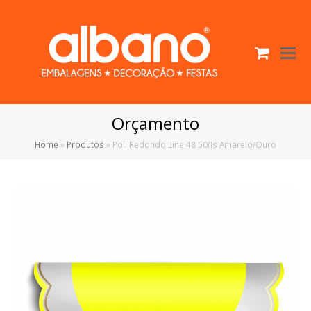
Cart
O
Mo
M
Orçamento
Home
»
Produtos
»
Poli Redondo Line 48 50fls Amarelo/Ouro