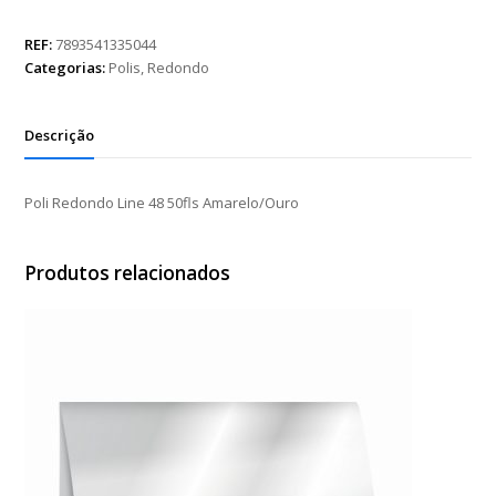
Line
48
REF:
7893541335044
50fls
Categorias:
Polis
,
Redondo
Amarelo/Ouro
quantidade
Descrição
Poli Redondo Line 48 50fls Amarelo/Ouro
Produtos relacionados