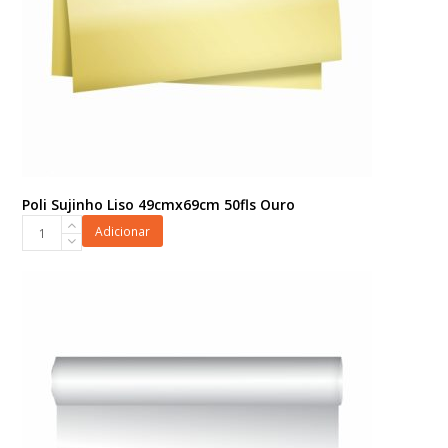
Poli Sujinho Liso 49cmx69cm 50fls Ouro
Poli
Adicionar
Sujinho
Liso
49cmx69cm
50fls
Ouro
quantidade