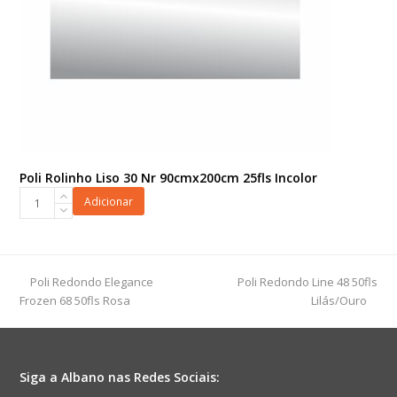
Poli Rolinho Liso 30 Nr 90cmx200cm 25fls Incolor
Poli
Adicionar
Rolinho
Liso
30
Nr
previous
next
Poli Redondo Elegance
Poli Redondo Line 48 50fls
90cmx200cm
post:
post:
Frozen 68 50fls Rosa
Lilás/Ouro
25fls
Incolor
quantidade
Siga a Albano nas Redes Sociais: