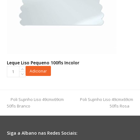
Leque Liso Pequeno 100fls Incolor
Leque
Adicionar
Liso
Pequeno
100fls
Incolor
previous
next
Poli Sujinho Liso 49cmx69cm
Poli Sujinho Liso 49cmx69cm
quantidade
post:
post:
50fls Branco
50fls Rosa
Siga a Albano nas Redes Sociais: