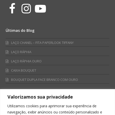
Facebook
Instagram
Youtube
Últimas do Blog
LAÇO CHANEL – FITA PAPERLOOK TIFFANY
LAÇO RÁPHIA
LAÇO RÁPHIA OURO
CAIXA BOUQUET
BOUQUET DUPLA FACE BRANCO COM OURO
Valorizamos sua privacidade
Fale Conosco
Utilizamos cookies para aprimorar sua experiência de
Televendas:
navegação, exibir anúncios ou conteúdo personalizado e
0800 701 4866