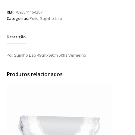
Liso
49cmx69cm
REF:
7893541154287
50fls
Categorias:
Polis
,
Sujinho Liso
Vermelho
quantidade
Descrição
Poli Sujinho Liso 49cmx69cm 50fls Vermelho
Produtos relacionados