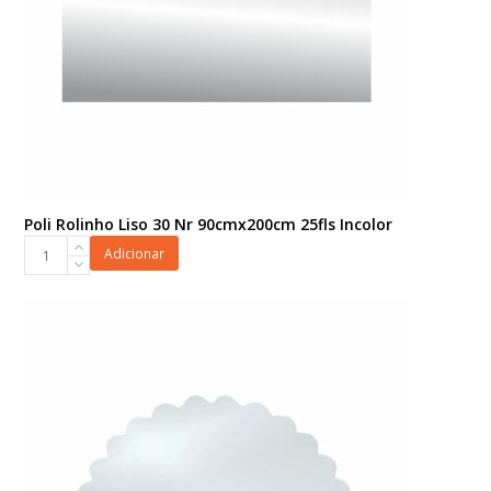
Poli Rolinho Liso 30 Nr 90cmx200cm 25fls Incolor
Poli
Adicionar
Rolinho
Liso
30
Nr
90cmx200cm
25fls
Incolor
quantidade