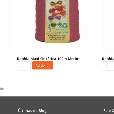
Raphia Maxi Sintética 100m Merlot
Raphia
Raphia
Raphia
Adicionar
Maxi
Maxi
Sintética
Sintétic
100m
100m
Merlot
Branco
rde
quantidade
quanti
Últimas do Blog
Fale 