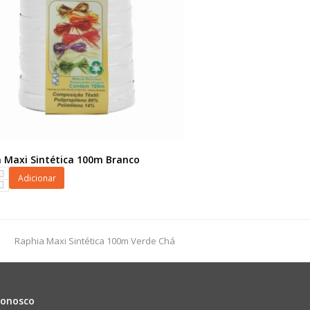
 Maxi Sintética 100m Branco
Adicionar
a
next
Raphia Maxi Sintética 100m Verde Chá
dade
post:
Conosco