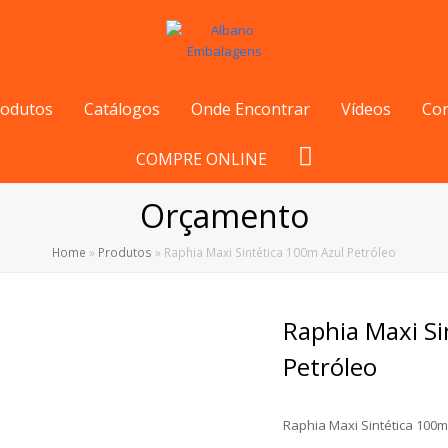
rodutos
Catálogos
Onde Encontrar
Vídeos
Co
COMPRE ONLINE
Orçamento
Home
»
Produtos
»
Raphia Maxi Sintética 100m Azul Petróleo
Raphia Maxi Si
Petróleo
Raphia Maxi Sintética 100m