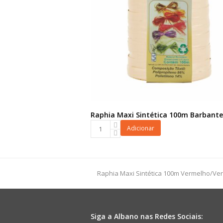
Raphia Maxi Sintética 100m Barbante
Raphia
Adicionar
Maxi
Sintética
100m
Barbante
previous
Raphia Maxi Sintética 100m Vermelho/Ve
quantidade
post:
Siga a Albano nas Redes Sociais: