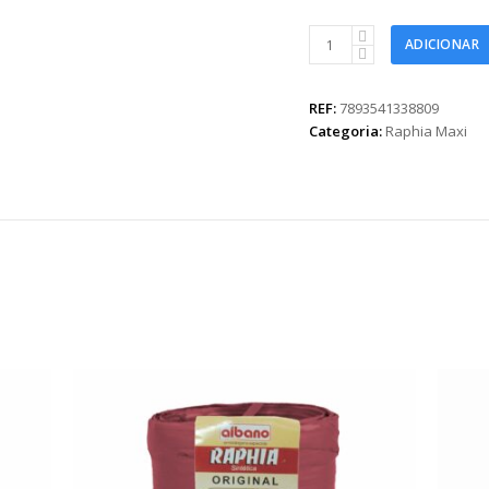
Raphia
ADICIONAR
Maxi
Sintética
100m
REF:
7893541338809
Azul
Categoria:
Raphia Maxi
Petróleo
quantidade