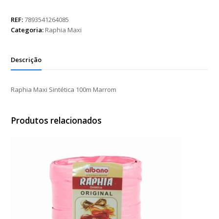
Sintética
100m
REF:
7893541264085
Marrom
Categoria:
Raphia Maxi
quantidade
Descrição
Raphia Maxi Sintética 100m Marrom
Produtos relacionados