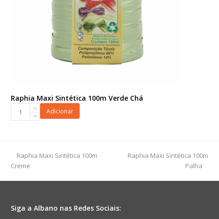
Raphia Maxi Sintética 100m Verde Chá
Raphia
Adicionar
Maxi
Sintética
100m
Verde
previous
next
Raphia Maxi Sintética 100m
Raphia Maxi Sintética 100m
Chá
post:
post:
Creme
Palha
quantidade
Siga a Albano nas Redes Sociais: