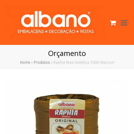
Cart
O
Mo
M
Orçamento
Home
»
Produtos
»
Raphia Maxi Sintética 100m Marrom