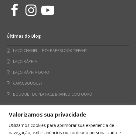
Facebook
Instagram
Youtube
Últimas do Blog
LAÇO CHANEL – FITA PAPERLOOK TIFFANY
LAÇO RÁPHIA
LAÇO RÁPHIA OURO
CAIXA BOUQUET
BOUQUET DUPLA FACE BRANCO COM OURO
Valorizamos sua privacidade
Fale Conosco
Utilizamos cookies para aprimorar sua experiência de
Televendas:
navegação, exibir anúncios ou conteúdo personalizado e
0800 701 4866