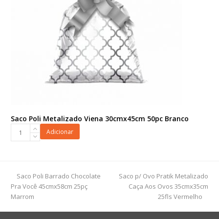
Saco Poli Metalizado Viena 30cmx45cm 50pc Branco
Saco
Adicionar
Poli
Metalizado
Viena
30cmx45cm
previous
next
Saco Poli Barrado Chocolate
Saco p/ Ovo Pratik Metalizado
50pc
post:
post:
Pra Você 45cmx58cm 25pç
Caça Aos Ovos 35cmx35cm
Branco
Marrom
25fls Vermelho
quantidade