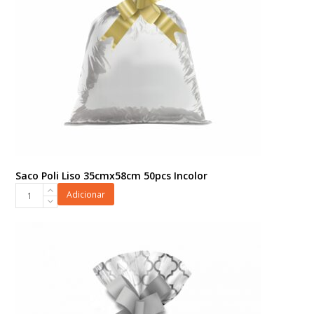
Saco Poli Liso 35cmx58cm 50pcs Incolor
Saco
Adicionar
Poli
Liso
35cmx58cm
50pcs
Incolor
quantidade