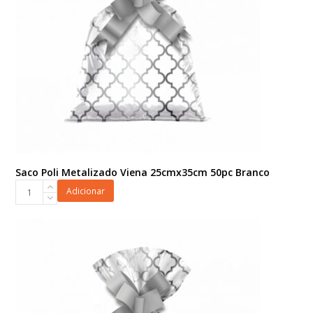
Saco Poli Metalizado Viena 25cmx35cm 50pc Branco
Saco
Adicionar
Poli
Metalizado
Viena
25cmx35cm
50pc
Branco
quantidade