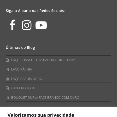
Siga a Albano nas Redes Sociais:
Facebook
Instagram
Youtube
Últimas do Blog
LAÇO CHANEL – FITA PAPERLOOK TIFFANY
LAÇO RÁPHIA
LAÇO RÁPHIA OURO
CAIXA BOUQUET
BOUQUET DUPLA FACE BRANCO COM OURO
Valorizamos sua privacidade