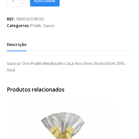
ADICIONAR
p/
Ovo
Pratik
REF:
7893541378720
Metalizado
Categorias:
Pratik
,
Sacos
Caça
Aos
Ovos
Descrição
35cmx35cm
25fls
Azul
Saco p/ Ovo Pratik Metalizado Caça Aos Ovos 35cmx35cm 25fls
quantidade
Azul
Produtos relacionados