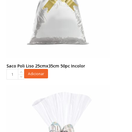
Saco Poli Liso 25cmx35cm 50pc Incolor
Saco
Adicionar
Poli
Liso
25cmx35cm
50pc
Incolor
quantidade