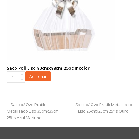
Saco Poli Liso 80cmx88cm 25pc Incolor
Saco
Adicionar
Poli
Liso
80cmx88cm
25pc
previous
next
Saco p/ Ovo Pratik
Saco p/ Ovo Pratik Metalizado
Incolor
post:
post:
Metalizado Liso 35cmx35cm
Liso 25cmx25cm 25fls Ouro
quantidade
25fls Azul Marinho