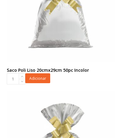
Saco Poli Liso 20cmx29cm 50pc Incolor
Saco
Adicionar
Poli
Liso
20cmx29cm
50pc
Incolor
quantidade