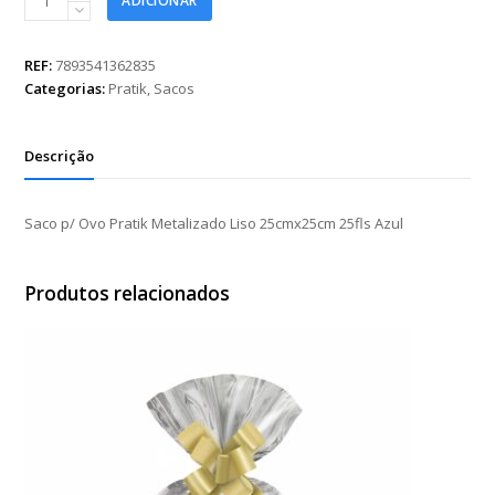
ADICIONAR
p/
Ovo
Pratik
REF:
7893541362835
Metalizado
Categorias:
Pratik
,
Sacos
Liso
25cmx25cm
25fls
Descrição
Azul
quantidade
Saco p/ Ovo Pratik Metalizado Liso 25cmx25cm 25fls Azul
Produtos relacionados