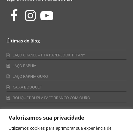
Facebook
Instagram
Youtube
Últimas do Blog
LAÇO CHANEL – FITA PAPERLOOK TIFFANY
LAÇO RÁPHIA
LAÇO RÁPHIA OURO
CAIXA BOUQUET
BOUQUET DUPLA FACE BRANCO COM OURO
Valorizamos sua privacidade
Fale Conosco
Utilizamos cookies para aprimorar sua experiência de
Televendas: