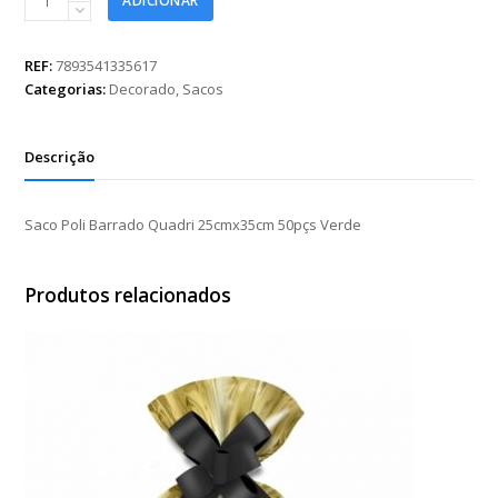
ADICIONAR
Poli
Barrado
Quadri
REF:
7893541335617
25cmx35cm
Categorias:
Decorado
,
Sacos
50pçs
Verde
quantidade
Descrição
Saco Poli Barrado Quadri 25cmx35cm 50pçs Verde
Produtos relacionados