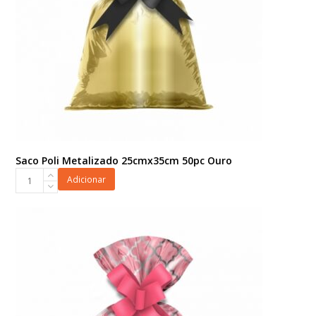
Saco Poli Metalizado 25cmx35cm 50pc Ouro
Saco
Adicionar
Poli
Metalizado
25cmx35cm
50pc
Ouro
quantidade