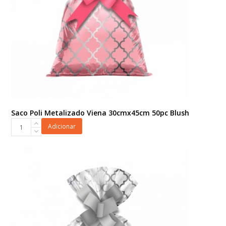
Saco Poli Metalizado Viena 30cmx45cm 50pc Blush
Saco
Adicionar
Poli
Metalizado
Viena
30cmx45cm
50pc
Blush
quantidade