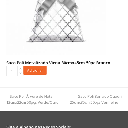
Saco Poli Metalizado Viena 30cmx45cm 50pc Branco
Saco
Adicionar
Poli
Metalizado
Viena
30cmx45cm
previous
next
Saco Poli Árvore de Natal
Saco Poli Barrado Quadri
50pc
post:
post:
12cmx22cm 50pçs Verde/Ouro
25cmx35cm 50pçs Vermelho
Branco
quantidade
Siga a Albano nas Redes Sociais: