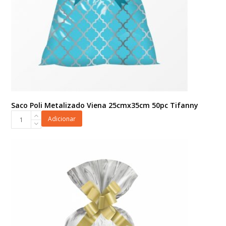
Saco Poli Metalizado Viena 25cmx35cm 50pc Tifanny
Saco
Adicionar
Poli
Metalizado
Viena
25cmx35cm
50pc
Tifanny
quantidade