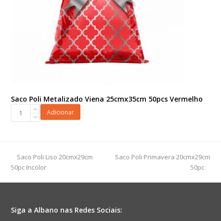
Saco Poli Metalizado Viena 25cmx35cm 50pcs Vermelho
Saco
Adicionar
Poli
Metalizado
Viena
25cmx35cm
previous
next
Saco Poli Liso 20cmx29cm
Saco Poli Primavera 20cmx29cm
50pcs
post:
post:
50pc Incolor
50pc
Vermelho
quantidade
Siga a Albano nas Redes Sociais: