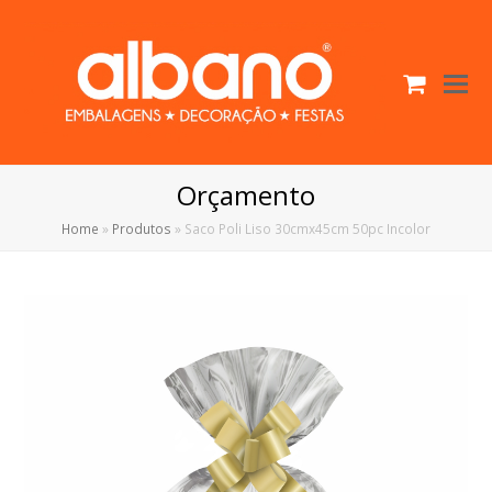
Cart
O
Mo
M
Orçamento
Home
»
Produtos
»
Saco Poli Liso 30cmx45cm 50pc Incolor