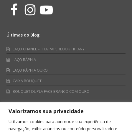
Facebook
Instagram
Youtube
Últimas do Blog
LAÇO CHANEL – FITA PAPERLOOK TIFFANY
LAÇO RÁPHIA
LAÇO RÁPHIA OURO
CAIXA BOUQUET
BOUQUET DUPLA FACE BRANCO COM OURO
Valorizamos sua privacidade
Fale Conosco
Utilizamos cookies para aprimorar sua experiência de
Televendas:
navegação, exibir anúncios ou conteúdo personalizado e
0800 701 4866