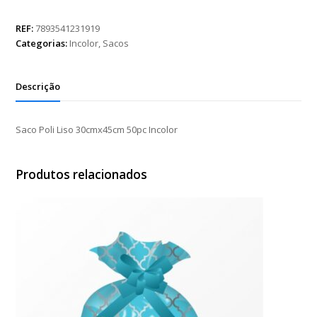
Liso
30cmx45cm
REF:
7893541231919
50pc
Categorias:
Incolor
,
Sacos
Incolor
quantidade
Descrição
Saco Poli Liso 30cmx45cm 50pc Incolor
Produtos relacionados