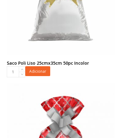
Saco Poli Liso 25cmx35cm 50pc Incolor
Saco
Adicionar
Poli
Liso
25cmx35cm
50pc
Incolor
quantidade