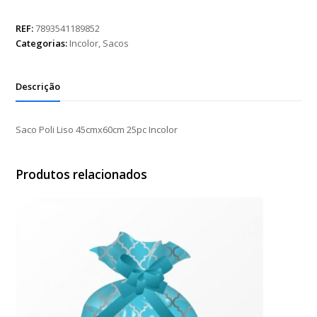
Liso
45cmx60cm
REF:
7893541189852
25pc
Categorias:
Incolor
,
Sacos
Incolor
quantidade
Descrição
Saco Poli Liso 45cmx60cm 25pc Incolor
Produtos relacionados