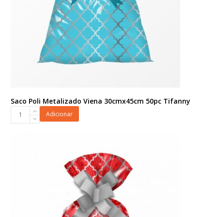
Saco Poli Metalizado Viena 30cmx45cm 50pc Tifanny
Saco
Adicionar
Poli
Metalizado
Viena
30cmx45cm
50pc
Tifanny
quantidade