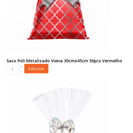
Saco Poli Metalizado Viena 30cmx45cm 50pcs Vermelho
Saco
Adicionar
Poli
Metalizado
Viena
30cmx45cm
50pcs
Vermelho
quantidade