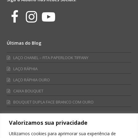
Facebook
Instagram
Youtube
Últimas do Blog
LAÇO CHANEL – FITA PAPERLOOK TIFFANY
LAÇO RÁPHIA
LAÇO RÁPHIA OURO
CAIXA BOUQUET
BOUQUET DUPLA FACE BRANCO COM OURO
Valorizamos sua privacidade
Fale Conosco
Utilizamos cookies para aprimorar sua experiência de
Televendas: