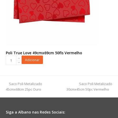
Poli True Love 49cmx69cm 50fls Vermelho
Poli
Adicionar
True
Love
49cmx69cm
50fls
previous
next
Saco Poli Metalizado
Saco Poli Metalizado
Vermelho
post:
post:
45cmx68cm 25pc Ouro
30cmx45cm 50pc Vermelho
quantidade
Siga a Albano nas Redes Sociais: