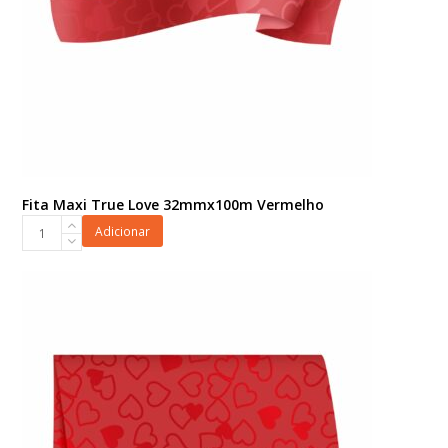
Fita Maxi True Love 32mmx100m Vermelho
Fita
Adicionar
Maxi
True
Love
32mmx100m
Vermelho
quantidade