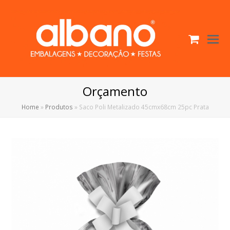
Cart
O
Mo
M
Orçamento
Home
»
Produtos
»
Saco Poli Metalizado 45cmx68cm 25pc Prata