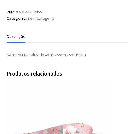
Metalizado
45cmx68cm
REF:
7893541232459
25pc
Categoria:
Sem Categoria
Prata
quantidade
Descrição
Saco Poli Metalizado 45cmx68cm 25pc Prata
Produtos relacionados