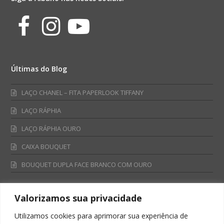
Facebook
Instagram
Youtube
Últimas do Blog
LAÇO CHANEL – FITA PAPERLOOK TIFFANY
LAÇO RÁPHIA
LAÇO RÁPHIA OURO
CAIXA BOUQUET
BOUQUET DUPLA FACE BRANCO COM OURO
Valorizamos sua privacidade
Fale Conosco
Utilizamos cookies para aprimorar sua experiência de
Televendas: