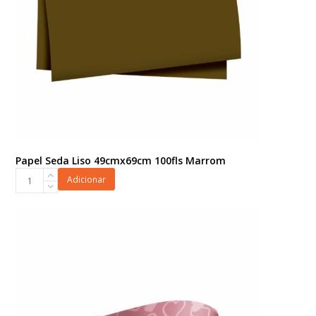
Papel Seda Liso 49cmx69cm 100fls Marrom
Papel
Adicionar
Seda
Liso
49cmx69cm
100fls
Marrom
quantidade