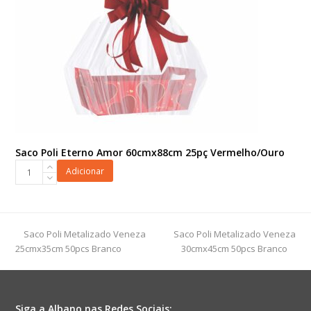
Saco Poli Eterno Amor 60cmx88cm 25pç Vermelho/Ouro
Saco
Adicionar
Poli
Eterno
Amor
60cmx88cm
previous
next
Saco Poli Metalizado Veneza
Saco Poli Metalizado Veneza
25pç
post:
post:
25cmx35cm 50pcs Branco
30cmx45cm 50pcs Branco
Vermelho/Ouro
quantidade
Siga a Albano nas Redes Sociais: