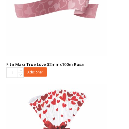
Fita Maxi True Love 32mmx100m Rosa
Fita
Adicionar
Maxi
True
Love
32mmx100m
Rosa
quantidade