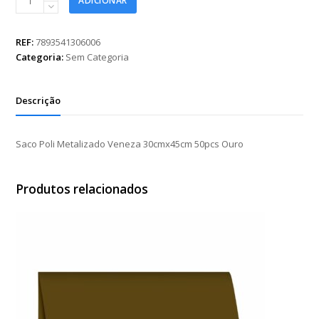
ADICIONAR
Poli
Metalizado
Veneza
REF:
7893541306006
30cmx45cm
Categoria:
Sem Categoria
50pcs
Ouro
quantidade
Descrição
Saco Poli Metalizado Veneza 30cmx45cm 50pcs Ouro
Produtos relacionados