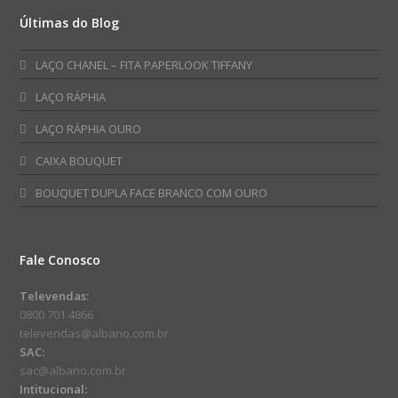
Últimas do Blog
LAÇO CHANEL – FITA PAPERLOOK TIFFANY
LAÇO RÁPHIA
LAÇO RÁPHIA OURO
CAIXA BOUQUET
BOUQUET DUPLA FACE BRANCO COM OURO
Fale Conosco
Televendas:
0800 701 4866
televendas@albano.com.br
SAC:
sac@albano.com.br
Intitucional: