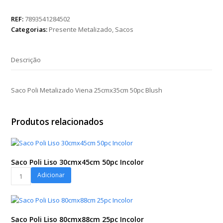
Metalizado
Viena
REF:
7893541284502
25cmx35cm
Categorias:
Presente Metalizado
,
Sacos
50pc
Blush
quantidade
Descrição
Saco Poli Metalizado Viena 25cmx35cm 50pc Blush
Produtos relacionados
Saco Poli Liso 30cmx45cm 50pc Incolor
Saco
Adicionar
Poli
Liso
30cmx45cm
50pc
Saco Poli Liso 80cmx88cm 25pc Incolor