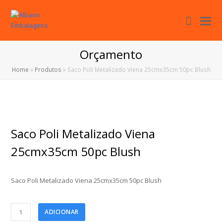
Cart
O
Mo
M
Orçamento
Home
»
Produtos
»
Saco Poli Metalizado Viena 25cmx35cm 50pc Blush
Saco Poli Metalizado Viena
25cmx35cm 50pc Blush
Saco Poli Metalizado Viena 25cmx35cm 50pc Blush
Saco
ADICIONAR
Poli