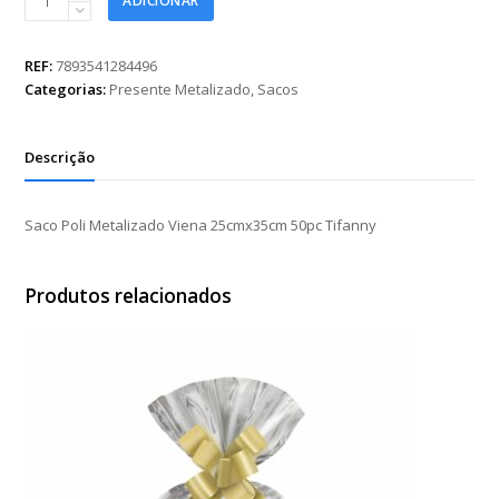
ADICIONAR
Poli
Metalizado
Viena
REF:
7893541284496
25cmx35cm
Categorias:
Presente Metalizado
,
Sacos
50pc
Tifanny
quantidade
Descrição
Saco Poli Metalizado Viena 25cmx35cm 50pc Tifanny
Produtos relacionados