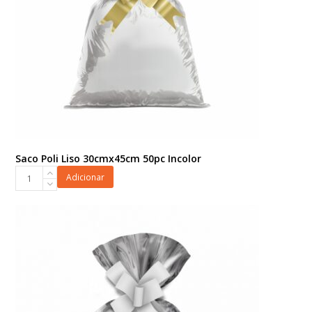
Saco Poli Liso 30cmx45cm 50pc Incolor
Saco
Adicionar
Poli
Liso
30cmx45cm
50pc
Incolor
quantidade