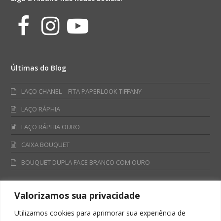
Facebook
Instagram
Youtube
Últimas do Blog
LAÇO CHANEL – FITA PAPERLOOK TIFFANY
LAÇO RÁPHIA
LAÇO RÁPHIA OURO
CAIXA BOUQUET
BOUQUET DUPLA FACE BRANCO COM OURO
Valorizamos sua privacidade
Fale Conosco
Utilizamos cookies para aprimorar sua experiência de
Televendas: