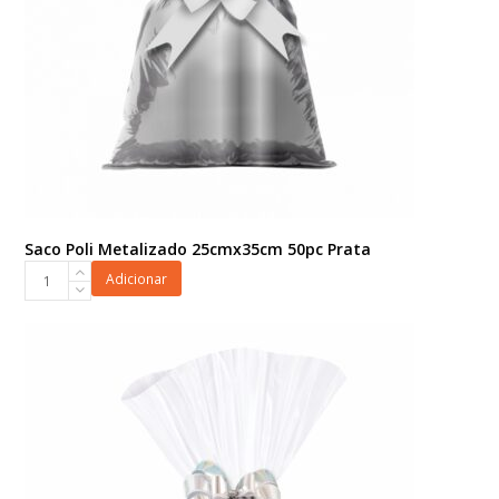
Saco Poli Metalizado 25cmx35cm 50pc Prata
Saco
Adicionar
Poli
Metalizado
25cmx35cm
50pc
Prata
quantidade