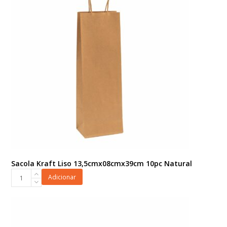
Stamping
26cmx13,8cmx11cm
4pç
Verde
Bruma/Ouro
quantidade
Sacola Kraft Liso 13,5cmx08cmx39cm 10pc Natural
Sacola
Adicionar
Kraft
Liso
13,5cmx08cmx39cm
10pc
Natural