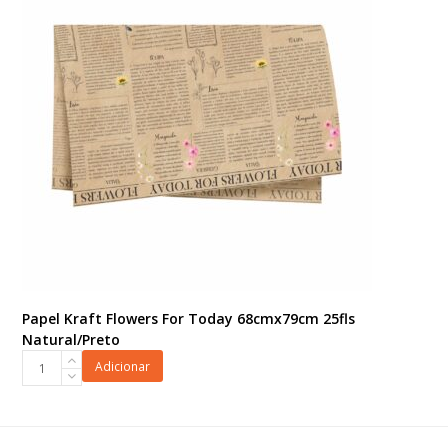
quantidade
Papel Kraft Flowers For Today 68cmx79cm 25fls
Natural/Preto
Papel
Adicionar
Kraft
Flowers
For
Today