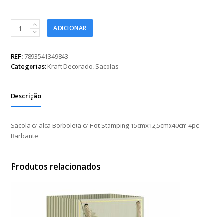
Sacola
ADICIONAR
c/
alça
Borboleta
REF:
7893541349843
c/
Categorias:
Kraft Decorado
,
Sacolas
Hot
Stamping
15cmx12,5cmx40cm
Descrição
4pç
Barbante
quantidade
Sacola c/ alça Borboleta c/ Hot Stamping 15cmx12,5cmx40cm 4pç
Barbante
Produtos relacionados