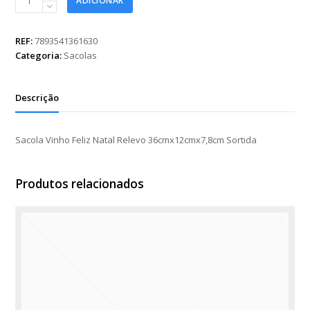
ADICIONAR
Vinho
Feliz
Natal
REF:
7893541361630
Relevo
Categoria:
Sacolas
36cmx12cmx7,8cm
Sortida
quantidade
Descrição
Sacola Vinho Feliz Natal Relevo 36cmx12cmx7,8cm Sortida
Produtos relacionados