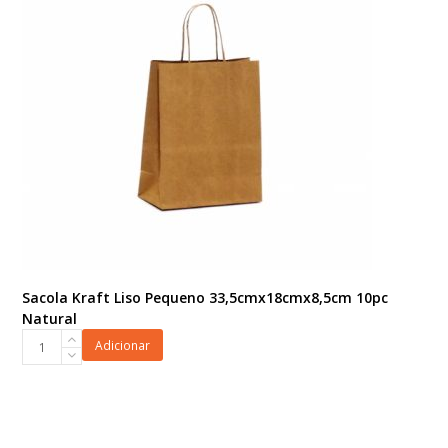
4pç
Rosa
Pó/Rosé
quantidade
Sacola Kraft Liso Pequeno 33,5cmx18cmx8,5cm 10pc
Natural
Sacola
Adicionar
Kraft
Liso
Pequeno
33,5cmx18cmx8,5cm
10pc