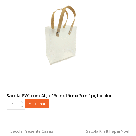
Natural
quantidade
Sacola PVC com Alça 13cmx15cmx7cm 1pç Incolor
Sacola
Adicionar
PVC
com
Alça
13cmx15cmx7cm
previous
next
Sacola Presente Casas
Sacola Kraft Papai Noel
1pç