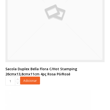
Sacola Duplex Bella Flora C/Hot Stamping
26cmx13,8cmx11cm 4pç Rosa Pó/Rosé
Sacola
Adicionar
Duplex
Bella
Flora
C/Hot
Stamping
26cmx13,8cmx11cm