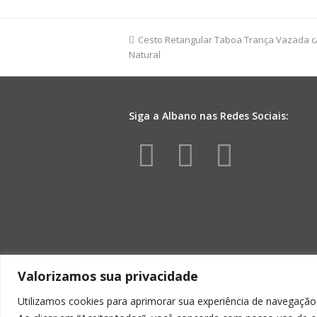
110mmx74m
Preto
quantidade
previous
Cesto Retangular Taboa Trança Vazada c
post:
Natural
Siga a Albano nas Redes Sociais:
Facebook
Instagr
Yout
Valorizamos sua privacidade
Utilizamos cookies para aprimorar sua experiência de navegação,