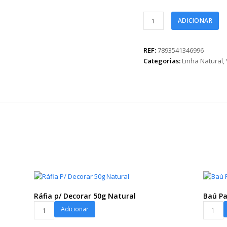
Top
ADICIONAR
Bouquet
Sisal
30cmx33cm
REF:
7893541346996
1pç
Categorias:
Linha Natural
,
Natural
quantidade
Ráfia p/ Decorar 50g Natural
Baú Pa
Ráfia
Baú
Adicionar
p/
Palha