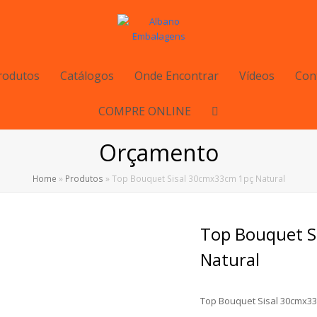
rodutos
Catálogos
Onde Encontrar
Vídeos
Con
COMPRE ONLINE
Orçamento
Home
»
Produtos
»
Top Bouquet Sisal 30cmx33cm 1pç Natural
Top Bouquet S
Natural
Top Bouquet Sisal 30cmx33