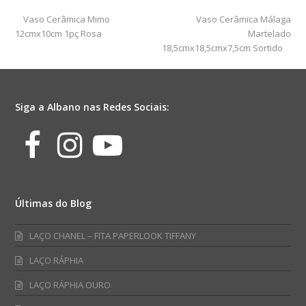
Sweet
previous
next
Vaso Cerâmica Mimo
Vaso Cerâmica Málaga
13cmx15cm
post:
post:
12cmx10cm 1pç Rosa
Martelado
1pç
18,5cmx18,5cmx7,5cm Sortido
Amarelo
quantidade
Siga a Albano nas Redes Sociais:
Facebook
Instagram
Youtube
Últimas do Blog
LAÇO CHANEL – FITA PAPERLOOK TIFFANY
LAÇO RÁPHIA
LAÇO RÁPHIA OURO