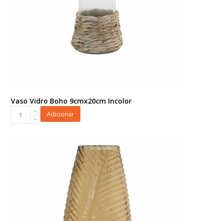
Vaso Vidro Boho 9cmx20cm Incolor
Vaso
Adicionar
Vidro
Boho
9cmx20cm
Incolor
quantidade