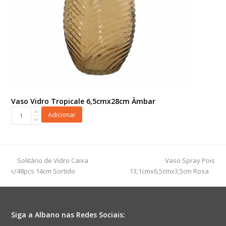
Vaso Vidro Tropicale 6,5cmx28cm Âmbar
Vaso
Adicionar
Vidro
Tropicale
6,5cmx28cm
Âmbar
previous
next
Solitário de Vidro Caixa
Vaso Spray Pois
quantidade
post:
post:
c/48pcs 14cm Sortido
13,1cmx6,5cmx3,5cm Rosa
Siga a Albano nas Redes Sociais: