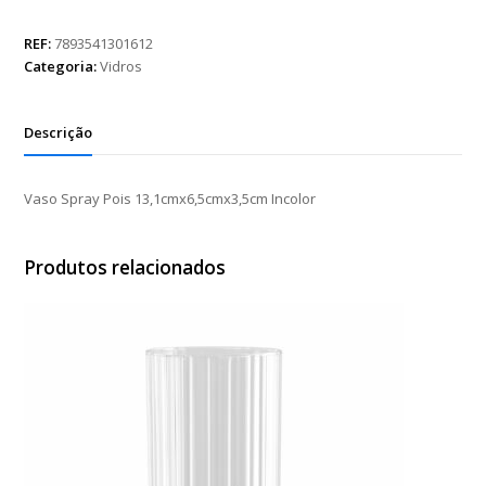
Pois
13,1cmx6,5cmx3,5cm
REF:
7893541301612
Incolor
Categoria:
Vidros
quantidade
Descrição
Vaso Spray Pois 13,1cmx6,5cmx3,5cm Incolor
Produtos relacionados