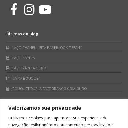
Facebook
Instagram
Youtube
Últimas do Blog
LAÇO CHANEL – FITA PAPERLOOK TIFFANY
LAÇO RÁPHIA
LAÇO RÁPHIA OURO
CAIXA BOUQUET
BOUQUET DUPLA FACE BRANCO COM OURO
Valorizamos sua privacidade
Fale Conosco
Utilizamos cookies para aprimorar sua experiência de
Televendas:
navegação, exibir anúncios ou conteúdo personalizado e
0800 701 4866