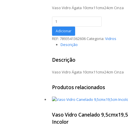
Vaso Vidro Ágata 10cmx11cmx24cm Cinza
Vaso
Vidro
Ágata
Adicionar
10cmx11cmx24cm
REF:
7893541362606
Categoria:
Vidros
Cinza
Descrição
quantidade
Descrição
Vaso Vidro Ágata 10cmx11cmx24cm Cinza
Produtos relacionados
Vaso Vidro Canelado 9,5cmx19,
Incolor