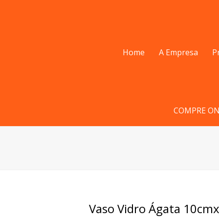
Home
A Empresa
P
COMPRE ON
Vaso Vidro Ágata 10cm