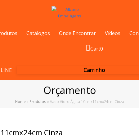
rodutos
Catálogos
Onde Encontrar
Vídeos
Con
Cart
0
Carrinho
LINE
Orçamento
Home
»
Produtos
»
Vaso Vidro Ágata 10cmx11cmx24cm Cinza
x11cmx24cm Cinza