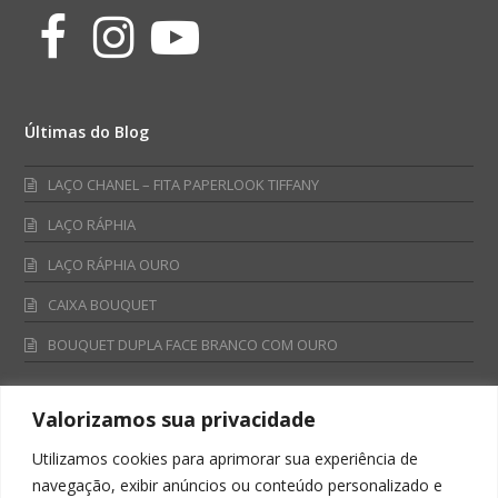
Facebook
Instagram
Youtube
Últimas do Blog
LAÇO CHANEL – FITA PAPERLOOK TIFFANY
LAÇO RÁPHIA
LAÇO RÁPHIA OURO
CAIXA BOUQUET
BOUQUET DUPLA FACE BRANCO COM OURO
Valorizamos sua privacidade
Fale Conosco
Utilizamos cookies para aprimorar sua experiência de
Televendas:
navegação, exibir anúncios ou conteúdo personalizado e
0800 701 4866