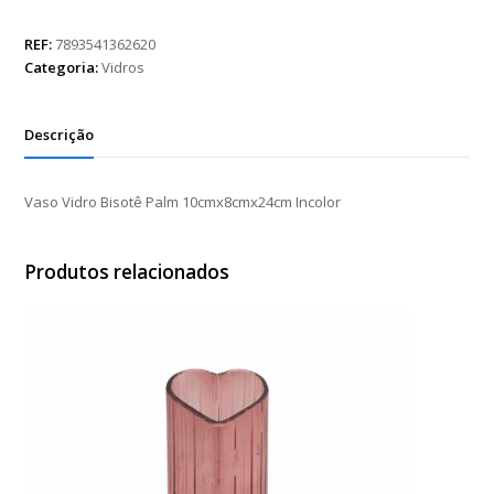
Bisotê
Palm
REF:
7893541362620
10cmx8cmx24cm
Categoria:
Vidros
Incolor
quantidade
Descrição
Vaso Vidro Bisotê Palm 10cmx8cmx24cm Incolor
Produtos relacionados