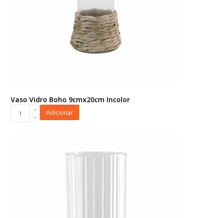
Vaso Vidro Boho 9cmx20cm Incolor
Vaso
Adicionar
Vidro
Boho
9cmx20cm
Incolor
quantidade