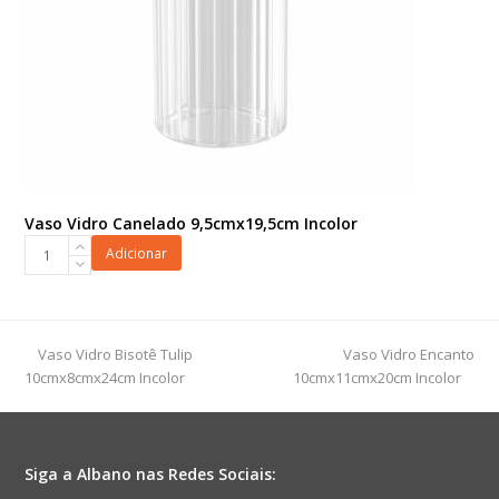
Vaso Vidro Canelado 9,5cmx19,5cm Incolor
Vaso
Adicionar
Vidro
Canelado
9,5cmx19,5cm
Incolor
previous
next
Vaso Vidro Bisotê Tulip
Vaso Vidro Encanto
quantidade
post:
post:
10cmx8cmx24cm Incolor
10cmx11cmx20cm Incolor
Siga a Albano nas Redes Sociais: