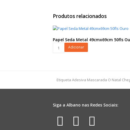
Produtos relacionados
Papel Seda Metal 49cmx69cm 50fls O
Papel
Adicionar
Seda
Metal
49cmx69cm
50fls
Ouro
previous
Etiqueta Adesiva Mascarada O Natal Cheg
quantidade
post:
Siga a Albano nas Redes Sociais:
Facebook
Instagr
Yout