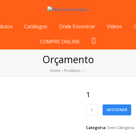
dutos
Catálogos
Onde Encontrar
Vídeos
COMPRE ONLINE
Orçamento
Home
»
Produtos
»
1
1
1
ADICIONAR
quantidade
Categoria:
Sem Categoria