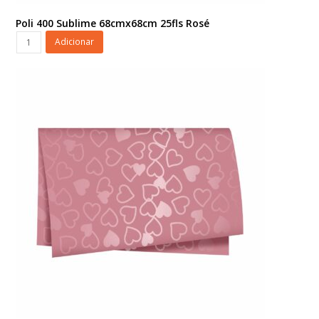
Poli 400 Sublime 68cmx68cm 25fls Rosé
Poli
Adicionar
400
Sublime
68cmx68cm
25fls
Rosé
quantidade