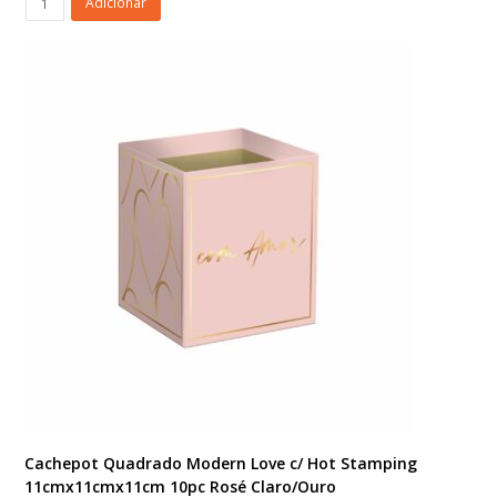
Adicionar
Papagaio
Juta
50cm
BN124
Natural
quantidade
Cachepot Quadrado Modern Love c/ Hot Stamping
11cmx11cmx11cm 10pc Rosé Claro/Ouro