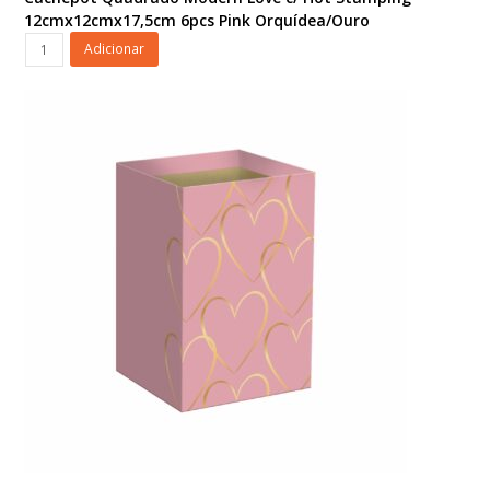
12cmx12cmx17,5cm 6pcs Pink Orquídea/Ouro
Cachepot
Adicionar
Quadrado
Modern
Love
c/
Hot
Stamping
12cmx12cmx17,5cm
6pcs
Pink
Orquídea/Ouro
quantidade