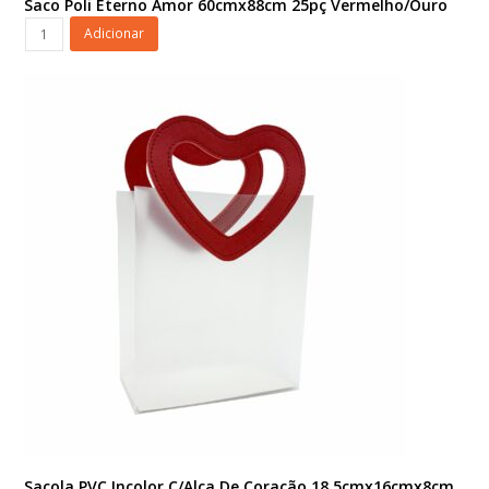
Saco Poli Eterno Amor 60cmx88cm 25pç Vermelho/Ouro
Saco
Adicionar
Poli
Eterno
Amor
60cmx88cm
25pç
Vermelho/Ouro
quantidade
Sacola PVC Incolor C/Alça De Coração 18,5cmx16cmx8cm