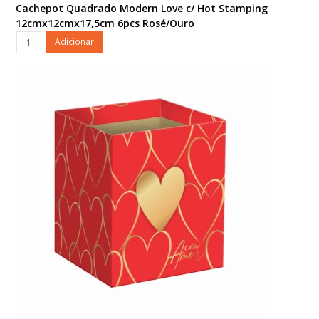
Cachepot Quadrado Modern Love c/ Hot Stamping
12cmx12cmx17,5cm 6pcs Rosé/Ouro
Cachepot
Adicionar
Quadrado
Modern
Love
c/
Hot
Stamping
12cmx12cmx17,5cm
6pcs
Rosé/Ouro
quantidade