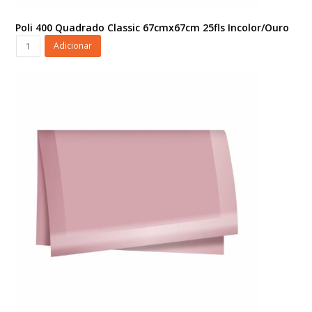
Poli 400 Quadrado Classic 67cmx67cm 25fls Incolor/Ouro
Poli
Adicionar
400
Quadrado
Classic
67cmx67cm
25fls
Incolor/Ouro
quantidade