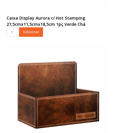
Caixa Display Aurora c/ Hot Stamping
27,5cmx11,5cmx18,5cm 1pç Verde Chá
Caixa
Adicionar
Display
Aurora
c/
Hot
Stamping
27,5cmx11,5cmx18,5cm
1pç
Verde
Chá
quantidade