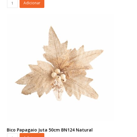
Bico
Adicionar
Papagaio
Glitter
FN162
Vermelho
quantidade
Bico Papagaio Juta 50cm BN124 Natural
Bico