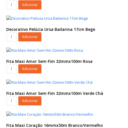
Rosé
Cartão
Adicionar
Claro/Ouro
p/
quantidade
Flores
Modern
Love
Decorativo Pelúcia Ursa Bailarina 17cm Bege
c/
Decorativo
Adicionar
Hot
Pelúcia
Stamping
Ursa
14,5cmx32cm
Bailarina
6pçs
17cm
Fita Maxi Amor Sem Fim 32mmx100m Rosa
Vermelho/Ouro
Bege
Fita
Adicionar
quantidade
quantidade
Maxi
Amor
Sem
Fim
Fita Maxi Amor Sem Fim 32mmx100m Verde Chá
32mmx100m
Fita
Adicionar
Rosa
Maxi
quantidade
Amor
Sem
Fim
Fita Maxi Coração 16mmx50m Branco/Vermelho