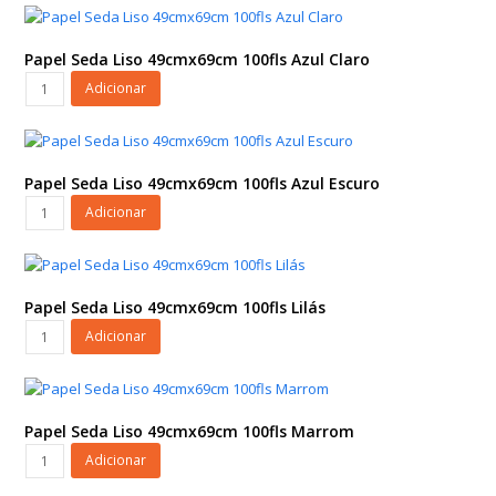
Envelope
Modern
Love
Papel Seda Liso 49cmx69cm 100fls Azul Claro
c/
Papel
Adicionar
Hot
Seda
Stamping
Liso
10cmx5,5cmx7cm
49cmx69cm
6pç
100fls
Papel Seda Liso 49cmx69cm 100fls Azul Escuro
Vermelho/Ouro
Azul
Papel
Adicionar
quantidade
Claro
Seda
quantidade
Liso
49cmx69cm
100fls
Papel Seda Liso 49cmx69cm 100fls Lilás
Azul
Papel
Adicionar
Escuro
Seda
quantidade
Liso
49cmx69cm
100fls
Papel Seda Liso 49cmx69cm 100fls Marrom
Lilás
Papel
Adicionar
quantidade
Seda