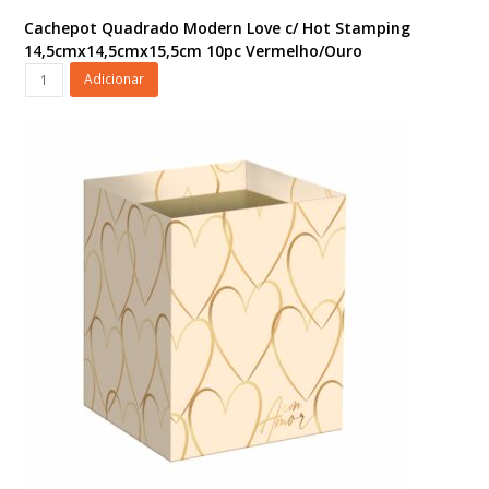
Cachepot Quadrado Modern Love c/ Hot Stamping
14,5cmx14,5cmx15,5cm 10pc Vermelho/Ouro
Cachepot
Adicionar
Quadrado
Modern
Love
c/
Hot
Stamping
14,5cmx14,5cmx15,5cm
10pc
Vermelho/Ouro
quantidade