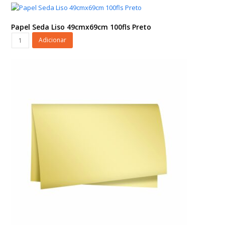
Liso
49cmx69cm
100fls
Papel Seda Liso 49cmx69cm 100fls Preto
Marrom
Papel
Adicionar
quantidade
Seda
Liso
49cmx69cm
100fls
Preto
quantidade