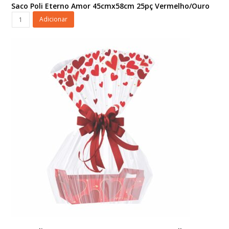
Saco Poli Eterno Amor 45cmx58cm 25pç Vermelho/Ouro
Saco
Adicionar
Poli
Eterno
Amor
45cmx58cm
25pç
Vermelho/Ouro
quantidade