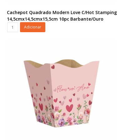
Cachepot Quadrado Modern Love C/Hot Stamping
14,5cmx14,5cmx15,5cm 10pc Barbante/Ouro
Cachepot
Adicionar
Quadrado
Modern
Love
C/Hot
Stamping
14,5cmx14,5cmx15,5cm
10pc
Barbante/Ouro
quantidade