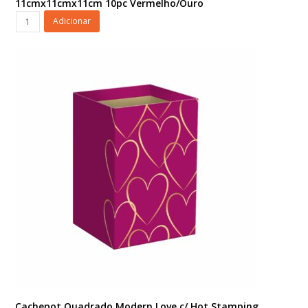
11cmx11cmx11cm 10pc Vermelho/Ouro
Cachepot
Adicionar
Quadrado
Modern
Love
c/
Hot
Stamping
11cmx11cmx11cm
10pc
Vermelho/Ouro
quantidade
Cachepot Quadrado Modern Love c/ Hot Stamping