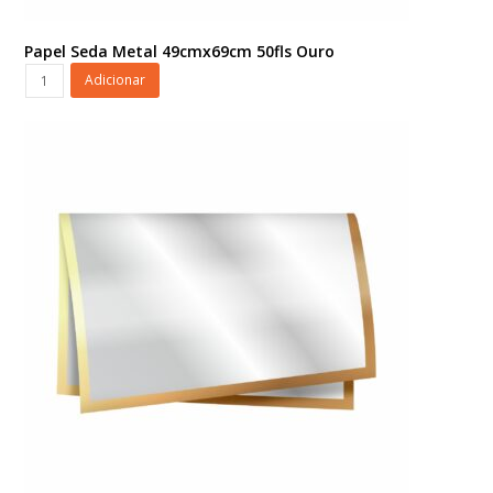
Papel Seda Metal 49cmx69cm 50fls Ouro
Papel
Adicionar
Seda
Metal
49cmx69cm
50fls
Ouro
quantidade