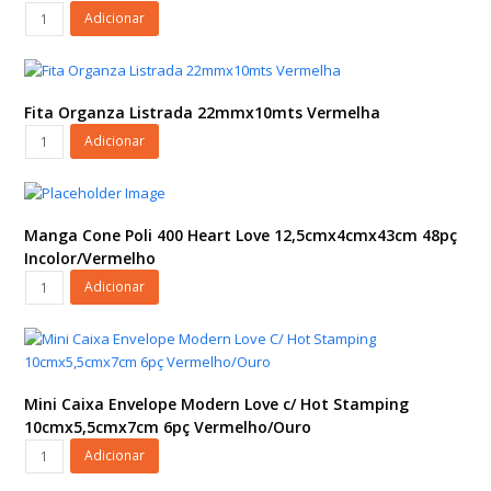
quantidade
Fita
Adicionar
Organza
Listrada
22mmx10mts
Ouro
Fita Organza Listrada 22mmx10mts Vermelha
quantidade
Fita
Adicionar
Organza
Listrada
22mmx10mts
Vermelha
Manga Cone Poli 400 Heart Love 12,5cmx4cmx43cm 48pç
quantidade
Incolor/Vermelho
Manga
Adicionar
Cone
Poli
400
Heart
Love
Mini Caixa Envelope Modern Love c/ Hot Stamping
12,5cmx4cmx43cm
10cmx5,5cmx7cm 6pç Vermelho/Ouro
48pç
Mini
Adicionar
Incolor/Vermelho
Caixa
quantidade