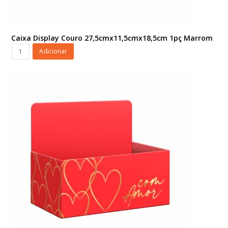
Caixa Display Couro 27,5cmx11,5cmx18,5cm 1pç Marrom
Caixa
Adicionar
Display
Couro
27,5cmx11,5cmx18,5cm
1pç
Marrom
quantidade