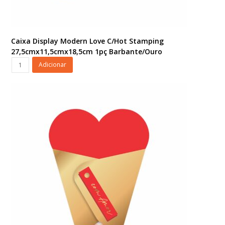
Caixa Display Modern Love C/Hot Stamping
27,5cmx11,5cmx18,5cm 1pç Barbante/Ouro
Caixa
Adicionar
Display
Modern
Love
C/Hot
Stamping
27,5cmx11,5cmx18,5cm
1pç
Barbante/Ouro
quantidade