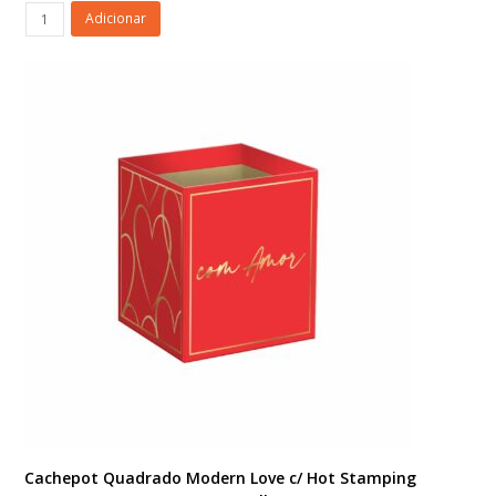
Cachepot
Adicionar
Quadrado
Modern
Love
c/
Hot
Stamping
11cmx11cmx11cm
10pc
Rosé
Claro/Ouro
quantidade
Cachepot Quadrado Modern Love c/ Hot Stamping