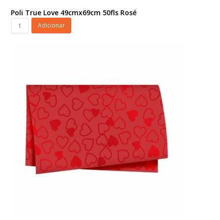
Poli True Love 49cmx69cm 50fls Rosé
Poli
Adicionar
True
Love
49cmx69cm
50fls
Rosé
quantidade