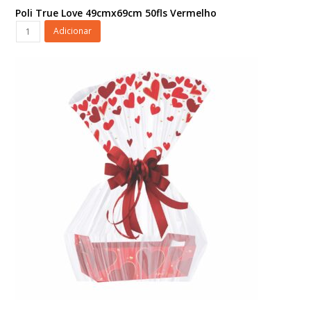
Poli True Love 49cmx69cm 50fls Vermelho
Poli
Adicionar
True
Love
49cmx69cm
50fls
Vermelho
quantidade