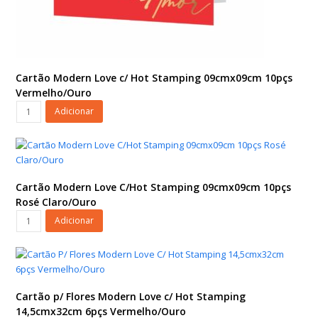
Cartão Modern Love c/ Hot Stamping 09cmx09cm 10pçs
Vermelho/Ouro
Cartão
Adicionar
Modern
Love
c/
Hot
Stamping
Cartão Modern Love C/Hot Stamping 09cmx09cm 10pçs
09cmx09cm
Rosé Claro/Ouro
10pçs
Cartão
Adicionar
Vermelho/Ouro
Modern
quantidade
Love
C/Hot
Stamping
09cmx09cm
Cartão p/ Flores Modern Love c/ Hot Stamping
10pçs
14,5cmx32cm 6pçs Vermelho/Ouro