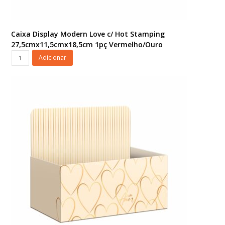
Caixa Display Modern Love c/ Hot Stamping
27,5cmx11,5cmx18,5cm 1pç Vermelho/Ouro
Caixa
Adicionar
Display
Modern
Love
c/
Hot
Stamping
27,5cmx11,5cmx18,5cm
1pç
Vermelho/Ouro
quantidade