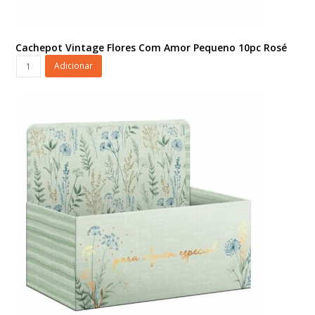
Cachepot Vintage Flores Com Amor Pequeno 10pc Rosé
Cachepot
Adicionar
Vintage
Flores
Com
Amor
Pequeno
10pc
Rosé
quantidade