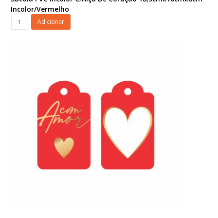
Incolor/Vermelho
Sacola
Adicionar
PVC
Incolor
C/Alça
De
Coração
18,5cmx16cmx8cm
Incolor/Vermelho
quantidade