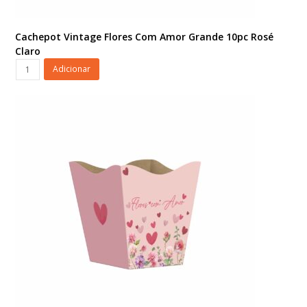
Cachepot Vintage Flores Com Amor Grande 10pc Rosé
Claro
Cachepot
Adicionar
Vintage
Flores
Com
Amor
Grande
10pc
Rosé
Claro
quantidade