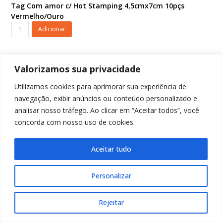
Tag Com amor c/ Hot Stamping 4,5cmx7cm 10pçs
Vermelho/Ouro
Tag
Adicionar
Com
amor
c/
Valorizamos sua privacidade
Hot
Stamping
Utilizamos cookies para aprimorar sua experiência de
4,5cmx7cm
navegação, exibir anúncios ou conteúdo personalizado e
10pçs
Vermelho/Ouro
analisar nosso tráfego. Ao clicar em “Aceitar todos”, você
quantidade
concorda com nosso uso de cookies.
Aceitar tudo
Personalizar
Rejeitar