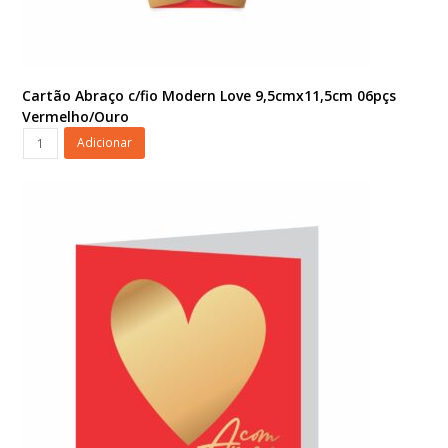
Cartão Abraço c/fio Modern Love 9,5cmx11,5cm 06pçs
Vermelho/Ouro
Cartão
Adicionar
Abraço
c/fio
Modern
Love
9,5cmx11,5cm
06pçs
Vermelho/Ouro
quantidade