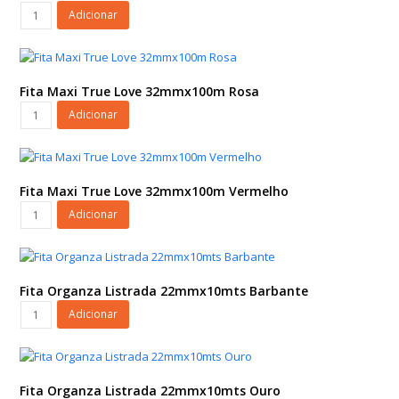
32mmx100m
Fita
Adicionar
Verde
Maxi
Chá
Coração
quantidade
16mmx50m
Branco/Vermelho
Fita Maxi True Love 32mmx100m Rosa
quantidade
Fita
Adicionar
Maxi
True
Love
32mmx100m
Fita Maxi True Love 32mmx100m Vermelho
Rosa
Fita
Adicionar
quantidade
Maxi
True
Love
32mmx100m
Fita Organza Listrada 22mmx10mts Barbante
Vermelho
Fita
Adicionar
quantidade
Organza
Listrada
22mmx10mts
Barbante
Fita Organza Listrada 22mmx10mts Ouro