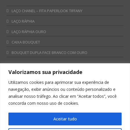
LAÇO CHANEL – FITA PAPERLOOK TIFFANY
LAÇO RÁPHIA
LAÇO RÁPHIA OURO
CAIXA BOUQUET
BOUQUET DUPLA FACE BRANCO COM OURO
Valorizamos sua privacidade
Fale Conosco
Utilizamos cookies para aprimorar sua experiência de
Televendas:
navegação, exibir anúncios ou conteúdo personalizado e
0800 701 4866
analisar nosso tráfego. Ao clicar em “Aceitar todos”, você
televendas@albano.com.br
concorda com nosso uso de cookies.
SAC:
sac@albano.com.br
Intitucional:
Aceitar tudo
institucional@albano.com.br