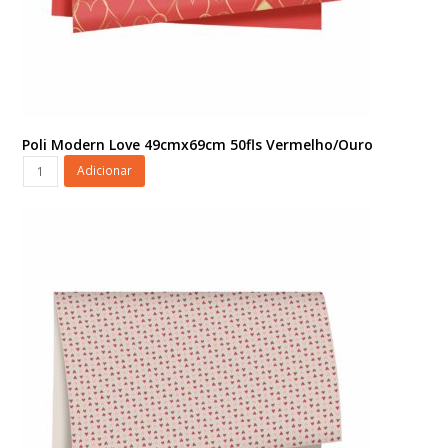
Poli Modern Love 49cmx69cm 50fls Vermelho/Ouro
Poli
Adicionar
Modern
Love
49cmx69cm
50fls
Vermelho/Ouro
quantidade