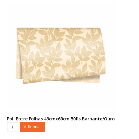
49cmx69cm
50fls
Incolor/Branco
quantidade
Poli Entre Folhas 49cmx69cm 50fls Barbante/Ouro
Poli
Adicionar
Entre
Folhas