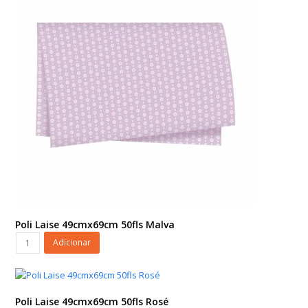
quantidade
Poli Laise 49cmx69cm 50fls Malva
Poli
Adicionar
Laise
49cmx69cm
50fls
Malva
Poli Laise 49cmx69cm 50fls Rosé