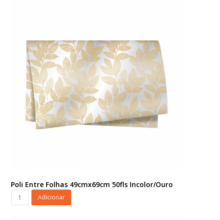
49cmx69cm
50fls
Barbante/Ouro
quantidade
Poli Entre Folhas 49cmx69cm 50fls Incolor/Ouro
Poli
Adicionar
Entre
Folhas