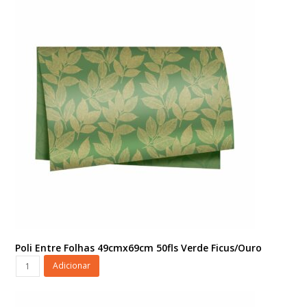
49cmx69cm
50fls
Marrom/Ouro
quantidade
Poli Entre Folhas 49cmx69cm 50fls Verde Ficus/Ouro
Poli
Adicionar
Entre
Folhas
49cmx69cm