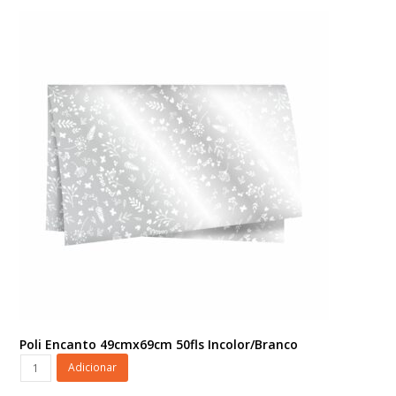
49cmx69cm
50fls
Merlot
quantidade
Poli Encanto 49cmx69cm 50fls Incolor/Branco
Poli
Adicionar
Encanto