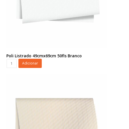
Poli Listrado 49cmx69cm 50fls Branco
Poli
Adicionar
Listrado
49cmx69cm
50fls
Branco
quantidade