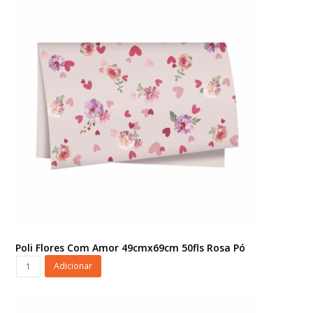
50fls
Verde
Ficus/Ouro
quantidade
Poli Flores Com Amor 49cmx69cm 50fls Rosa Pó
Poli
Adicionar
Flores
Com
Amor