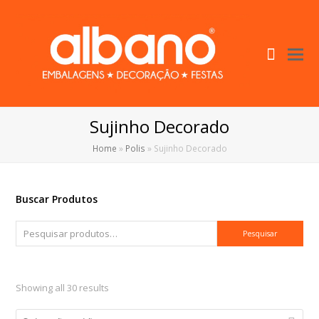
Cart
O
Mo
M
Sujinho Decorado
Home
»
Polis
»
Sujinho Decorado
Buscar Produtos
Pesquisar
Showing all 30 results