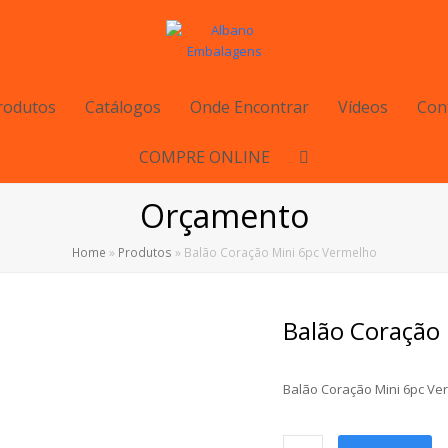
rodutos
Catálogos
Onde Encontrar
Vídeos
Con
COMPRE ONLINE
Orçamento
Home
»
Produtos
»
Balão Coração Mini 6pc Vermelho
Balão Coração
Balão Coração Mini 6pc Ve
Balão