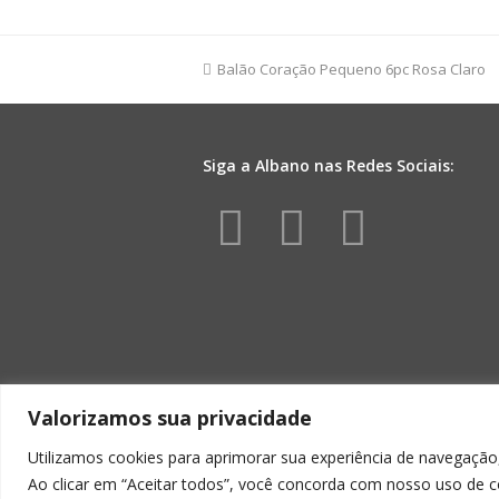
1pç
Incolor
quantidade
previous
Balão Coração Pequeno 6pc Rosa Claro
post:
Siga a Albano nas Redes Sociais:
Facebook
Instagr
Yout
Valorizamos sua privacidade
Utilizamos cookies para aprimorar sua experiência de navegação,
Ao clicar em “Aceitar todos”, você concorda com nosso uso de c
ALBA