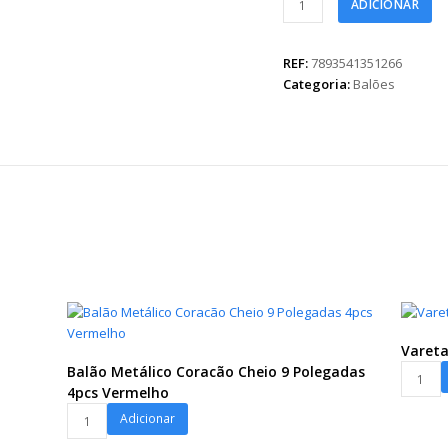
ADICIONAR
Coração
Mini
6pc
REF:
7893541351266
Vermelho
Categoria:
Balões
quantidade
Vareta
Vareta
Balão Metálico Coracão Cheio 9 Polegadas
c/
4pcs Vermelho
Balão
Copo
Adicionar
Metálico
50cm