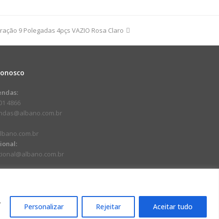
dade
oração 9 Polegadas 4pçs VAZIO Rosa Claro
Conosco
endas:
01 4866
endas@albano.com.br
lbano.com.br
cional:
ucional@albano.com.br
.
Personalizar
Rejeitar
Aceitar tudo
17-92