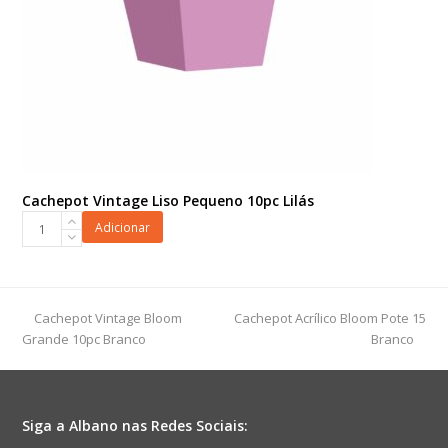
Cachepot Vintage Liso Pequeno 10pc Lilás
Cachepot
Adicionar
Vintage
Liso
Pequeno
10pc
previous
next
Cachepot Vintage Bloom
Cachepot Acrílico Bloom Pote 15
Lilás
post:
post:
Grande 10pc Branco
Branco
quantidade
Siga a Albano nas Redes Sociais: