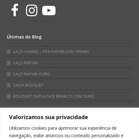
Facebook
Instagram
Youtube
Últimas do Blog
LAÇO CHANEL – FITA PAPERLOOK TIFFANY
LAÇO RÁPHIA
LAÇO RÁPHIA OURO
CAIXA BOUQUET
BOUQUET DUPLA FACE BRANCO COM OURO
Valorizamos sua privacidade
Fale Conosco
Utilizamos cookies para aprimorar sua experiência de
Televendas:
navegação, exibir anúncios ou conteúdo personalizado e
0800 701 4866