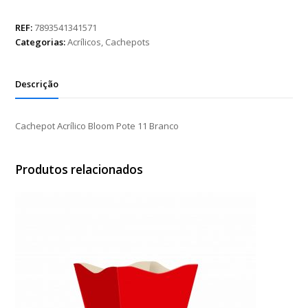
Bloom
Pote
REF:
7893541341571
11
Categorias:
Acrílicos
,
Cachepots
Branco
quantidade
Descrição
Cachepot Acrílico Bloom Pote 11 Branco
Produtos relacionados