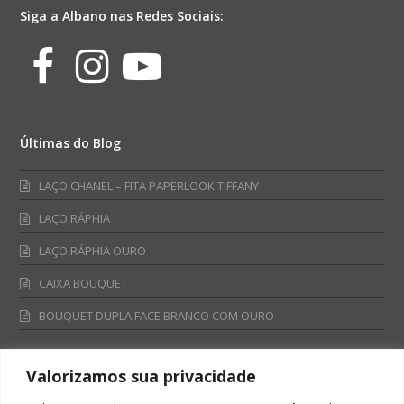
Siga a Albano nas Redes Sociais:
Facebook
Instagram
Youtube
Últimas do Blog
LAÇO CHANEL – FITA PAPERLOOK TIFFANY
LAÇO RÁPHIA
LAÇO RÁPHIA OURO
CAIXA BOUQUET
BOUQUET DUPLA FACE BRANCO COM OURO
Valorizamos sua privacidade
Fale Conosco