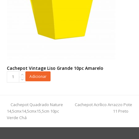
Cachepot Vintage Liso Grande 10pc Amarelo
Cachepot
Adicionar
Vintage
Liso
Grande
10pc
previous
next
Cachepot Quadrado Nature
Cachepot Acrílico Arrazzo Pote
Amarelo
post:
post:
14,5cmx14,5cmx15,5cm 10pc
11 Preto
quantidade
Verde Chá