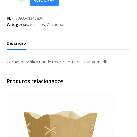
ADICIONAR
Acrílico
Candy
Love
REF:
7893541343834
Pote
Categorias:
Acrílicos
,
Cachepots
11
Natural/Vermelho
quantidade
Descrição
Cachepot Acrílico Candy Love Pote 11 Natural/Vermelho
Produtos relacionados