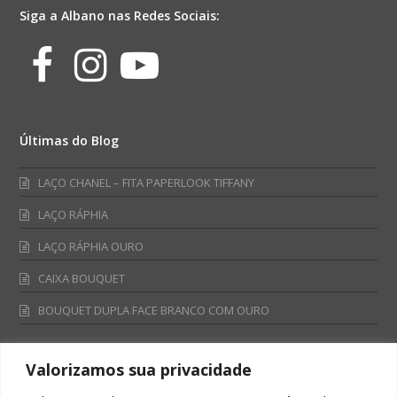
Siga a Albano nas Redes Sociais:
Facebook
Instagram
Youtube
Últimas do Blog
LAÇO CHANEL – FITA PAPERLOOK TIFFANY
LAÇO RÁPHIA
LAÇO RÁPHIA OURO
CAIXA BOUQUET
BOUQUET DUPLA FACE BRANCO COM OURO
Valorizamos sua privacidade
Fale Conosco