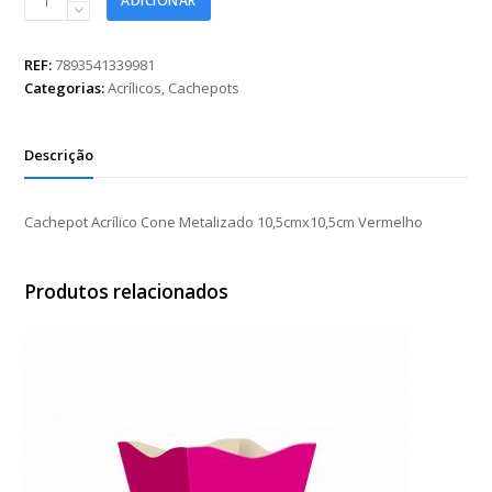
ADICIONAR
Acrílico
Cone
Metalizado
REF:
7893541339981
10,5cmx10,5cm
Categorias:
Acrílicos
,
Cachepots
Vermelho
quantidade
Descrição
Cachepot Acrílico Cone Metalizado 10,5cmx10,5cm Vermelho
Produtos relacionados