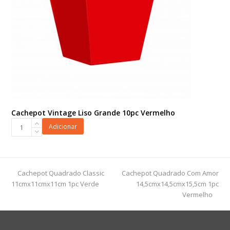
Cachepot Vintage Liso Grande 10pc Vermelho
Cachepot
Adicionar
Vintage
Liso
Grande
10pc
previous
next
Cachepot Quadrado Classic
Cachepot Quadrado Com Amor
Vermelho
post:
post:
11cmx11cmx11cm 1pc Verde
14,5cmx14,5cmx15,5cm 1pc
quantidade
Vermelho