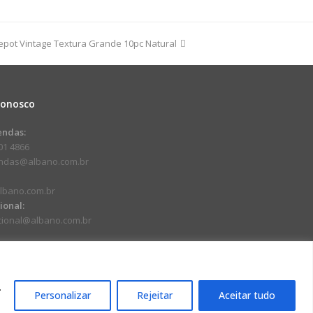
dade
pot Vintage Textura Grande 10pc Natural
:
Conosco
endas:
01 4866
endas@albano.com.br
lbano.com.br
cional:
ucional@albano.com.br
.
Personalizar
Rejeitar
Aceitar tudo
17-92