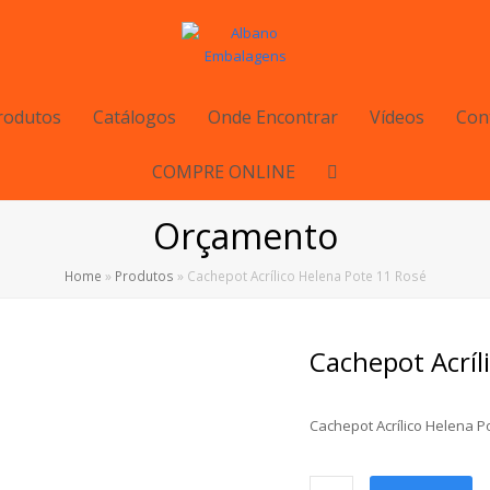
rodutos
Catálogos
Onde Encontrar
Vídeos
Con
COMPRE ONLINE
Orçamento
Home
»
Produtos
»
Cachepot Acrílico Helena Pote 11 Rosé
Cachepot Acríl
Cachepot Acrílico Helena P
Cachepot