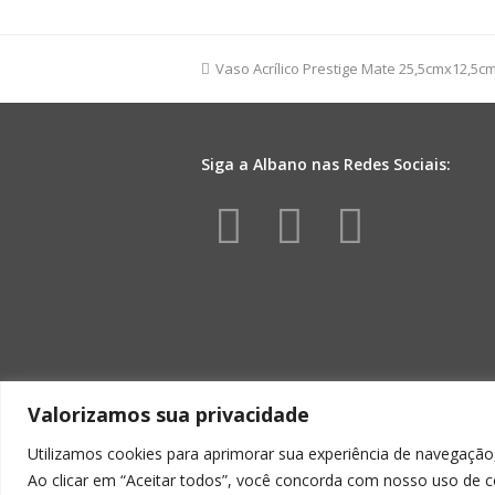
Prestige
Incolor
c/
previous
Vaso Acrílico Prestige Mate 25,5cmx12,5
Suporte
post:
Madeira
14,5cm
Incolor/Natural
Siga a Albano nas Redes Sociais:
quantidade
Facebook
Instagr
Yout
Valorizamos sua privacidade
Utilizamos cookies para aprimorar sua experiência de navegação,
Ao clicar em “Aceitar todos”, você concorda com nosso uso de c
ALBA