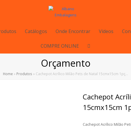
rodutos
Catálogos
Onde Encontrar
Vídeos
Con
COMPRE ONLINE
Orçamento
Home
»
Produtos
»
Cachepot Acrílico Milão Pets de Natal 15cmx15cm 1pç…
Cachepot Acríl
15cmx15cm 1p
Cachepot Acrílico Milão Pe