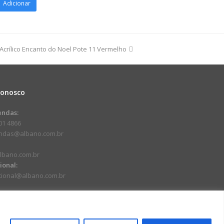
Adicionar
8cm
Acrílico Encanto do Noel Pote 11 Vermelho
ho/Ouro
dade
Conosco
endas:
01 4866
endas@albano.com.br
lbano.com.br
cional:
ucional@albano.com.br
.