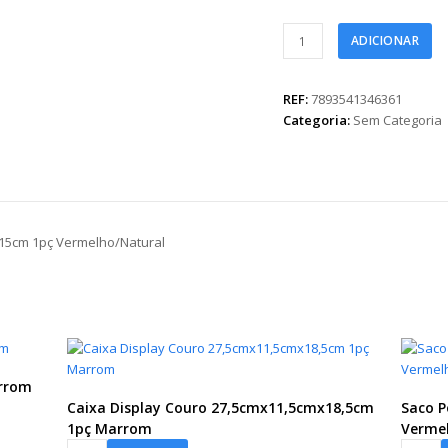
Cachepot
ADICIONAR
Acrílico
Milão
Pets
REF:
7893541346361
de
Categoria:
Sem Categoria
Natal
15cmx15cm
1pç
Vermelho/Natural
quantidade
mx15cm 1pç Vermelho/Natural
arrom
Caixa Display Couro 27,5cmx11,5cmx18,5cm
Saco P
1pç Marrom
Verme