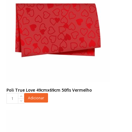
Poli True Love 49cmx69cm 50fls Vermelho
Poli
Adicionar
True
Love
49cmx69cm
50fls
Vermelho