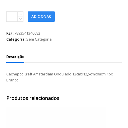
Cachepot
ADICIONAR
Kraft
Amsterdam
Ondulado
REF:
7893541346682
12cmx12,5cmx08cm
Categoria:
Sem Categoria
1pç
Branco
quantidade
Descrição
Cachepot Kraft Amsterdam Ondulado 12cmx12,5cmx08cm 1pç
Branco
Produtos relacionados