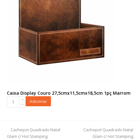
Caixa Display Couro 27,5cmx11,5cmx18,5cm 1pç Marrom
Caixa
Adicionar
Display
Couro
27,5cmx11,5cmx18,5cm
1pç
previous
next
Cachepot Quadrado Natal
Cachepot Quadrado Natal
Marrom
post:
post:
Glam c/ Hot Stamping
Glam c/ Hot Stamping
quantidade