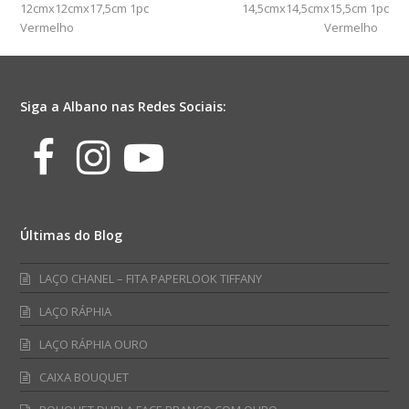
12cmx12cmx17,5cm 1pc
14,5cmx14,5cmx15,5cm 1pc
Vermelho
Vermelho
Siga a Albano nas Redes Sociais:
Facebook
Instagram
Youtube
Últimas do Blog
LAÇO CHANEL – FITA PAPERLOOK TIFFANY
LAÇO RÁPHIA
LAÇO RÁPHIA OURO
CAIXA BOUQUET