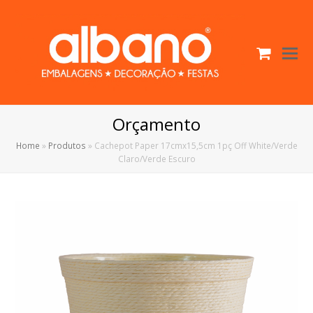
Cart
O
Mo
M
Orçamento
Home
»
Produtos
»
Cachepot Paper 17cmx15,5cm 1pç Off White/Verde
Claro/Verde Escuro