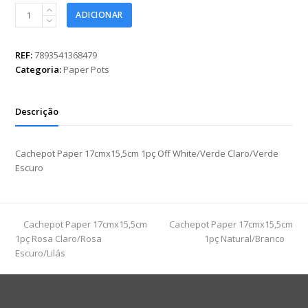
Cachepot
ADICIONAR
Paper
17cmx15,5cm
1pç
REF:
7893541368479
Off
Categoria:
Paper Pots
White/Verde
Claro/Verde
Escuro
Descrição
quantidade
Cachepot Paper 17cmx15,5cm 1pç Off White/Verde Claro/Verde
Escuro
previous
next
Cachepot Paper 17cmx15,5cm
Cachepot Paper 17cmx15,5cm
post:
post:
1pç Rosa Claro/Rosa
1pç Natural/Branco
Escuro/Lilás