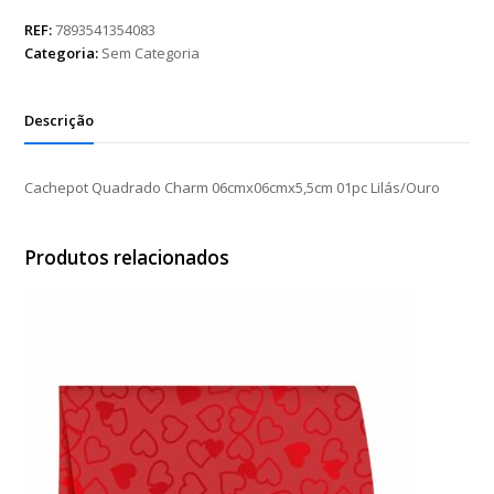
Charm
06cmx06cmx5,5cm
REF:
7893541354083
01pc
Categoria:
Sem Categoria
Lilás/Ouro
quantidade
Descrição
Cachepot Quadrado Charm 06cmx06cmx5,5cm 01pc Lilás/Ouro
Produtos relacionados