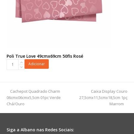
Poli True Love 49cmx69cm 50fls Rosé
Poli
Adicionar
True
Love
49cmx69cm
50fls
previous
next
Cachepot Quadrado Charm
Caixa Display Couro
Rosé
post:
post:
06cmx06cmx5,5cm 01pc Verde
27,5cmx11,5cmx18,5cm 1pç
quantidade
Chá/Ouro
Marrom
Siga a Albano nas Redes Sociais: