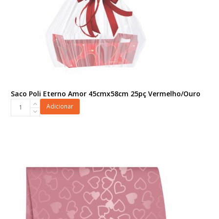
Saco Poli Eterno Amor 45cmx58cm 25pç Vermelho/Ouro
Saco
Adicionar
Poli
Eterno
Amor
45cmx58cm
25pç
Vermelho/Ouro
quantidade