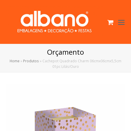
Cart
O
Mo
M
Orçamento
Home
»
Produtos
»
Cachepot Quadrado Charm 06cmx06cmx5,5cm
01pc Lilás/Ouro