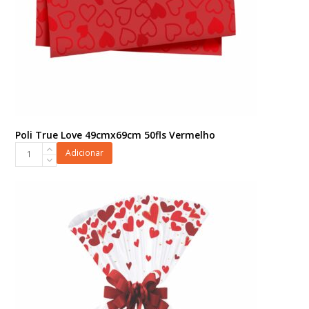
Poli True Love 49cmx69cm 50fls Vermelho
Poli
Adicionar
True
Love
49cmx69cm
50fls
Vermelho
quantidade