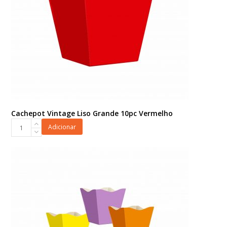
Cachepot Vintage Liso Grande 10pc Vermelho
Cachepot
Adicionar
Vintage
Liso
Grande
10pc
Vermelho
quantidade