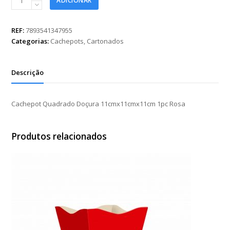
ADICIONAR
Quadrado
Doçura
11cmx11cmx11cm
REF:
7893541347955
1pc
Categorias:
Cachepots
,
Cartonados
Rosa
quantidade
Descrição
Cachepot Quadrado Doçura 11cmx11cmx11cm 1pc Rosa
Produtos relacionados