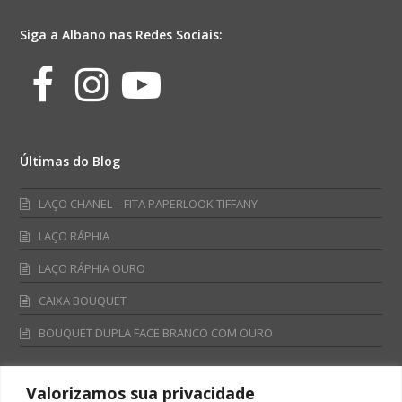
Siga a Albano nas Redes Sociais:
Facebook
Instagram
Youtube
Últimas do Blog
LAÇO CHANEL – FITA PAPERLOOK TIFFANY
LAÇO RÁPHIA
LAÇO RÁPHIA OURO
CAIXA BOUQUET
BOUQUET DUPLA FACE BRANCO COM OURO
Valorizamos sua privacidade
Fale Conosco