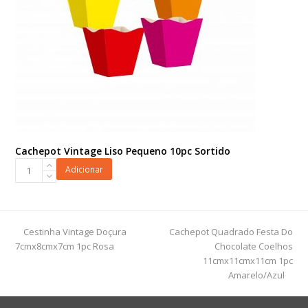
Cachepot Vintage Liso Pequeno 10pc Sortido
Cachepot
Adicionar
Vintage
Liso
Pequeno
10pc
previous
next
Cestinha Vintage Doçura
Cachepot Quadrado Festa Do
Sortido
post:
post:
7cmx8cmx7cm 1pc Rosa
Chocolate Coelhos
quantidade
11cmx11cmx11cm 1pc
Amarelo/Azul