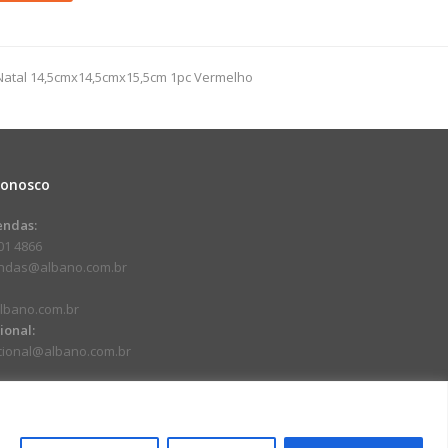
9cm
atal 14,5cmx14,5cmx15,5cm 1pc Vermelho
dade
Conosco
endas:
01 4866
endas@albano.com.br
lbano.com.br
cional:
ucional@albano.com.br
.