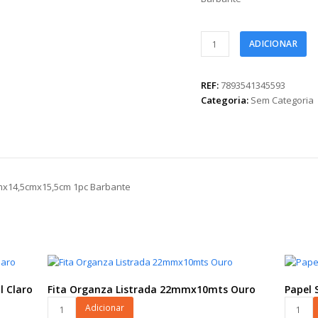
Cachepot
ADICIONAR
Quadrado
Encanto
do
REF:
7893541345593
Noel
Categoria:
Sem Categoria
14,5cmx14,5cmx15,5cm
1pc
Barbante
quantidade
mx14,5cmx15,5cm 1pc Barbante
l Claro
Fita Organza Listrada 22mmx10mts Ouro
Papel 
Fita
Papel
Adicionar