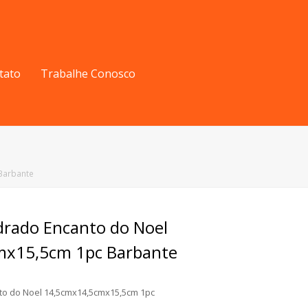
tato
Trabalhe Conosco
Barbante
rado Encanto do Noel
mx15,5cm 1pc Barbante
o do Noel 14,5cmx14,5cmx15,5cm 1pc