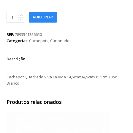
Cachepot
ADICIONAR
Quadrado
Viva
La
REF:
7893541356650
Vida
Categorias:
Cachepots
,
Cartonados
14,5cmx14,5cmx15,5cm
10pc
Branco
Descrição
quantidade
Cachepot Quadrado Viva La Vida 14,5cmx14,5cmx15,5cm 10pc
Branco
Produtos relacionados