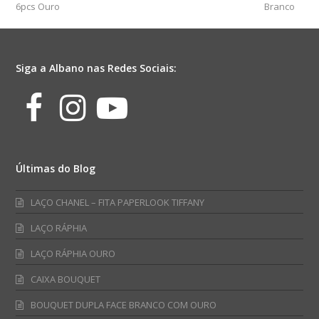
6pcs Ouro
Branco
Siga a Albano nas Redes Sociais:
Facebook
Instagram
Youtube
Últimas do Blog
LAÇO CHANEL – FITA PAPERLOOK TIFFANY
LAÇO RÁPHIA
LAÇO RÁPHIA OURO
CAIXA BOUQUET
BOUQUET DUPLA FACE BRANCO COM OURO