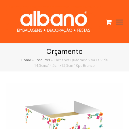
Cart
O
Mo
M
Orçamento
Home
»
Produtos
»
Cachepot Quadrado Viva La Vida
14,5cmx14,5cmx15,5cm 10pc Branco