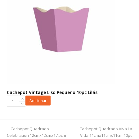
Cachepot Vintage Liso Pequeno 10pc Lilás
Cachepot
Adicionar
Vintage
Liso
Pequeno
10pc
previous
next
Cachepot Quadrado
Cachepot Quadrado Viva La
Lilás
post:
post:
Celebration 12cmx12cmx17,5cm
Vida 11cmx11cmx11cm 10pc
quantidade