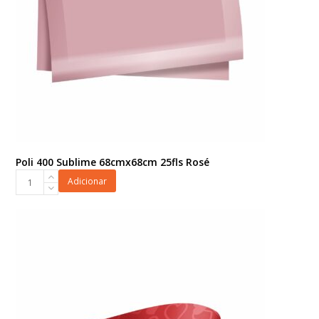
Poli 400 Sublime 68cmx68cm 25fls Rosé
Poli
Adicionar
400
Sublime
68cmx68cm
25fls
Rosé
quantidade