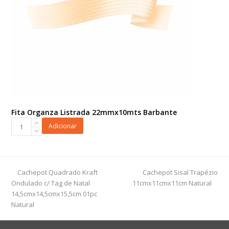
Fita Organza Listrada 22mmx10mts Barbante
Fita
Adicionar
Organza
Listrada
22mmx10mts
Barbante
previous
next
Cachepot Quadrado Kraft
Cachepot Sisal Trapézio
quantidade
post:
post:
Ondulado c/ Tag de Natal
11cmx11cmx11cm Natural
14,5cmx14,5cmx15,5cm 01pc
Natural