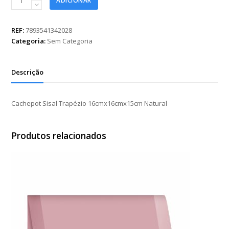
ADICIONAR
Sisal
Trapézio
16cmx16cmx15cm
REF:
7893541342028
Natural
Categoria:
Sem Categoria
quantidade
Descrição
Cachepot Sisal Trapézio 16cmx16cmx15cm Natural
Produtos relacionados