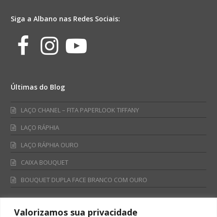
Siga a Albano nas Redes Sociais:
Facebook
Instagram
Youtube
Últimas do Blog
LAÇO CHANEL – FITA PAPERLOOK TIFFANY
LAÇO RÁPHIA
LAÇO RÁPHIA OURO
CAIXA BOUQUET
BOUQUET DUPLA FACE BRANCO COM OURO
Valorizamos sua privacidade
Fale Conosco