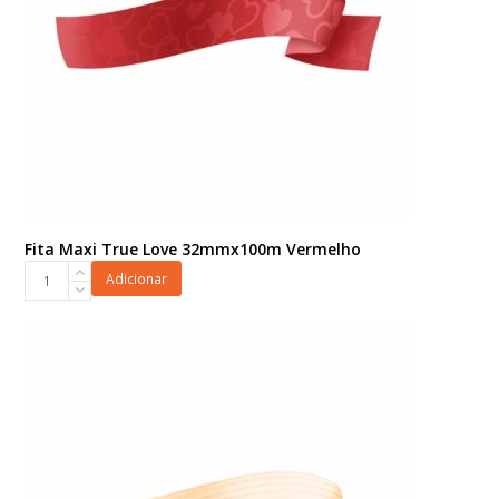
Fita Maxi True Love 32mmx100m Vermelho
Fita
Adicionar
Maxi
True
Love
32mmx100m
Vermelho
quantidade