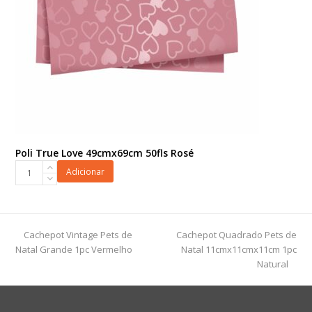
Poli True Love 49cmx69cm 50fls Rosé
Poli
Adicionar
True
Love
49cmx69cm
50fls
previous
next
Cachepot Vintage Pets de
Cachepot Quadrado Pets de
Rosé
post:
post:
Natal Grande 1pc Vermelho
Natal 11cmx11cmx11cm 1pc
quantidade
Natural