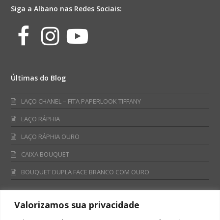
Siga a Albano nas Redes Sociais:
Facebook
Instagram
Youtube
Últimas do Blog
LAÇO CHANEL – FITA PAPERLOOK TIFFANY
LAÇO RÁPHIA
LAÇO RÁPHIA OURO
CAIXA BOUQUET
BOUQUET DUPLA FACE BRANCO COM OURO
Valorizamos sua privacidade
Fale Conosco