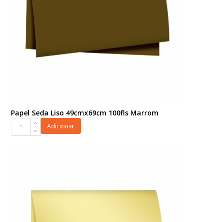
Papel Seda Liso 49cmx69cm 100fls Marrom
Papel
Adicionar
Seda
Liso
49cmx69cm
100fls
Marrom
quantidade