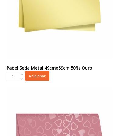
Papel Seda Metal 49cmx69cm 50fls Ouro
Papel
Adicionar
Seda
Metal
49cmx69cm
50fls
Ouro
quantidade