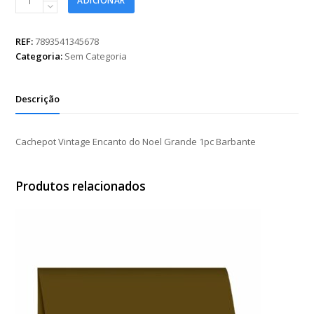
ADICIONAR
Vintage
Encanto
do
REF:
7893541345678
Noel
Categoria:
Sem Categoria
Grande
1pc
Barbante
Descrição
quantidade
Cachepot Vintage Encanto do Noel Grande 1pc Barbante
Produtos relacionados