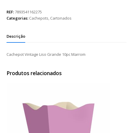
Liso
Grande
REF:
7893541162275
10pc
Categorias:
Cachepots
,
Cartonados
Marrom
quantidade
Descrição
Cachepot Vintage Liso Grande 10pc Marrom
Produtos relacionados