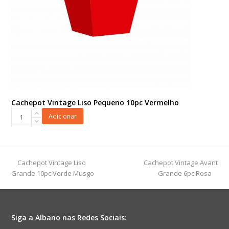
Cachepot Vintage Liso Pequeno 10pc Vermelho
Cachepot
Adicionar
Vintage
Liso
Pequeno
10pc
previous
next
Cachepot Vintage Liso
Cachepot Vintage Avant
Vermelho
post:
post:
Grande 10pc Verde Musgo
Grande 6pc Rosa
quantidade
Siga a Albano nas Redes Sociais: