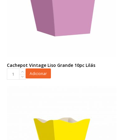
Cachepot Vintage Liso Grande 10pc Lilás
Cachepot
Adicionar
Vintage
Liso
Grande
10pc
Lilás
quantidade