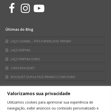
Facebook
Instagram
Youtube
Últimas do Blog
LAÇO CHANEL – FITA PAPERLOOK TIFFANY
LAÇO RÁPHIA
LAÇO RÁPHIA OURO
CAIXA BOUQUET
BOUQUET DUPLA FACE BRANCO COM OURO
Valorizamos sua privacidade
Fale Conosco
Utilizamos cookies para aprimorar sua experiência de
Televendas:
navegação, exibir anúncios ou conteúdo personalizado e
0800 701 4866