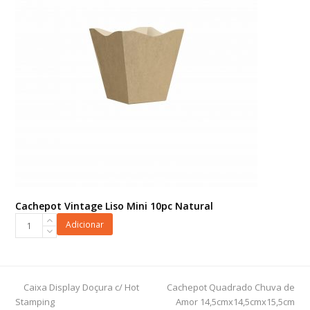
Cachepot Vintage Liso Mini 10pc Natural
Cachepot
Adicionar
Vintage
Liso
Mini
10pc
previous
next
Caixa Display Doçura c/ Hot
Cachepot Quadrado Chuva de
Natural
post:
post:
Stamping
Amor 14,5cmx14,5cmx15,5cm
quantidade