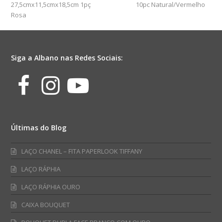
27,5cmx11,5cmx18,5cm 1pç
10pc Natural/Vermelho
Rosa
Siga a Albano nas Redes Sociais:
Facebook
Instagram
Youtube
Últimas do Blog
LAÇO CHANEL – FITA PAPERLOOK TIFFANY
LAÇO RÁPHIA
LAÇO RÁPHIA OURO
CAIXA BOUQUET