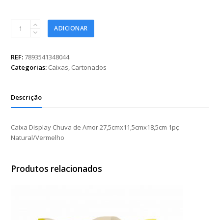
Caixa
ADICIONAR
Display
Chuva
de
REF:
7893541348044
Amor
Categorias:
Caixas
,
Cartonados
27,5cmx11,5cmx18,5cm
1pç
Natural/Vermelho
Descrição
quantidade
Caixa Display Chuva de Amor 27,5cmx11,5cmx18,5cm 1pç
Natural/Vermelho
Produtos relacionados