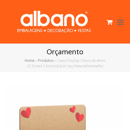
Cart
O
Mo
M
Orçamento
Home
»
Produtos
»
Caixa Display Chuva de Amor
27,5cmx11,5cmx18,5cm 1pç Natural/Vermelho